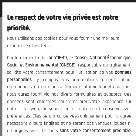
المجلس الوطني الاقتصادي الإجتماعي و
FR
البيئي
Le respect de votre vie privée est notre
priorité.
Nous utilisons des cookies pour vous fournir une meilleure
expérience utilisateur.
Nous vous prions de nous
Conformément à la
Loi n°18-07
, le
Conseil National Économique,
excuser, mais l'accès à ce
Social et Environnemental (CNESE)
, responsable du traitement,
sollicite votre consentement pour l'utilisation de vos
données
contenu est restreint.
personnelles
, y compris vos informations d'identification,
coordonnées ou tout autre élément informationnel que vous
nous aurez fourni via nos divers formulaires et supports. Ces
données sont collectées pour améliorer votre expérience sur
Le CNESE
notre site web, personnaliser le contenu et conserver vos
préférences. Elles seront conservées uniquement pour la durée
A Propos
nécessaire à leurs finalités et ne seront pas vendues, louées ni
Le président
échangées avec des tiers
sans votre consentement préalable,