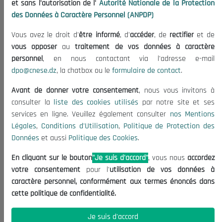
et sans l'autorisation de l'
Autorité Nationale de la Protection
Organisation
des Données à Caractère Personnel (ANPDP)
Publications
Vous avez le droit d'
être informé
, d'
accéder
, de
rectifier
et de
Informations utiles
vous opposer
au
traitement de vos données à caractère
Appels d'offres et Consultations
personnel
, en nous contactant via l'adresse e-mail
dpo@cnese.dz
, la chatbox ou le
formulaire de contact
.
Mentions Légales
Conditions d'Utilisation
Avant de donner votre consentement
, nous vous invitons à
Politique de Protection des Données
consulter la
liste des cookies utilisés
par notre site et ses
services en ligne. Veuillez également consulter
nos Mentions
Politique des Cookies
Légales
,
Conditions d'Utilisation
,
Politique de Protection des
Nous Contacter
Données
et aussi
Politique des Cookies
.
(+213) 021 98 01 00|01|02
En cliquant sur le bouton
"Je suis d'accord"
, vous nous
accordez
contact@cnese.dz
votre consentement
pour l'
utilisation de vos données à
Suggestions ou Initiatives ?
caractère personnel, conformément aux termes énoncés dans
Newsletter
cette politique de confidentialité.
Inscrivez-vous, soyez le premier à découvrir nos
dernières nouvelles.
Je suis d'accord