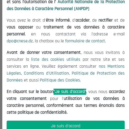
et sans l'autorisation de l'
Autorité Nationale de la Protection
Organisation
des Données à Caractère Personnel (ANPDP)
Publications
Vous avez le droit d'
être informé
, d'
accéder
, de
rectifier
et de
Informations utiles
vous opposer
au
traitement de vos données à caractère
Appels d'offres et Consultations
personnel
, en nous contactant via l'adresse e-mail
dpo@cnese.dz
, la chatbox ou le
formulaire de contact
.
Mentions Légales
Conditions d'Utilisation
Avant de donner votre consentement
, nous vous invitons à
Politique de Protection des Données
consulter la
liste des cookies utilisés
par notre site et ses
services en ligne. Veuillez également consulter
nos Mentions
Politique des Cookies
Légales
,
Conditions d'Utilisation
,
Politique de Protection des
Nous Contacter
Données
et aussi
Politique des Cookies
.
(+213) 021 98 01 00|01|02
En cliquant sur le bouton
"Je suis d'accord"
, vous nous
accordez
contact@cnese.dz
votre consentement
pour l'
utilisation de vos données à
Suggestions ou Initiatives ?
caractère personnel, conformément aux termes énoncés dans
Newsletter
cette politique de confidentialité.
Inscrivez-vous, soyez le premier à découvrir nos
dernières nouvelles.
Je suis d'accord