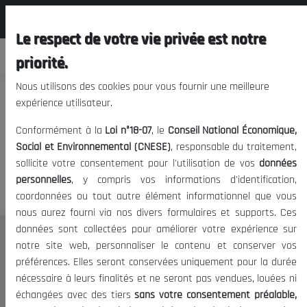
المجلس الوطني الاقتصادي الإجتماعي و
FR
البيئي
Le respect de votre vie privée est notre
priorité.
Nous utilisons des cookies pour vous fournir une meilleure
expérience utilisateur.
Nous vous prions de nous
Conformément à la
Loi n°18-07
, le
Conseil National Économique,
excuser, mais l'accès à ce
Social et Environnemental (CNESE)
, responsable du traitement,
sollicite votre consentement pour l'utilisation de vos
données
contenu est restreint.
personnelles
, y compris vos informations d'identification,
coordonnées ou tout autre élément informationnel que vous
nous aurez fourni via nos divers formulaires et supports. Ces
données sont collectées pour améliorer votre expérience sur
Le CNESE
notre site web, personnaliser le contenu et conserver vos
préférences. Elles seront conservées uniquement pour la durée
A Propos
nécessaire à leurs finalités et ne seront pas vendues, louées ni
Le président
échangées avec des tiers
sans votre consentement préalable,