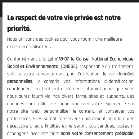
المجلس الوطني الاقتصادي الإجتماعي و
FR
البيئي
Le respect de votre vie privée est notre
priorité.
Nous utilisons des cookies pour vous fournir une meilleure
expérience utilisateur.
Nous vous prions de nous
Conformément à la
Loi n°18-07
, le
Conseil National Économique,
excuser, mais l'accès à ce
Social et Environnemental (CNESE)
, responsable du traitement,
sollicite votre consentement pour l'utilisation de vos
données
contenu est restreint.
personnelles
, y compris vos informations d'identification,
coordonnées ou tout autre élément informationnel que vous
nous aurez fourni via nos divers formulaires et supports. Ces
données sont collectées pour améliorer votre expérience sur
Le CNESE
notre site web, personnaliser le contenu et conserver vos
préférences. Elles seront conservées uniquement pour la durée
A Propos
nécessaire à leurs finalités et ne seront pas vendues, louées ni
Le président
échangées avec des tiers
sans votre consentement préalable,