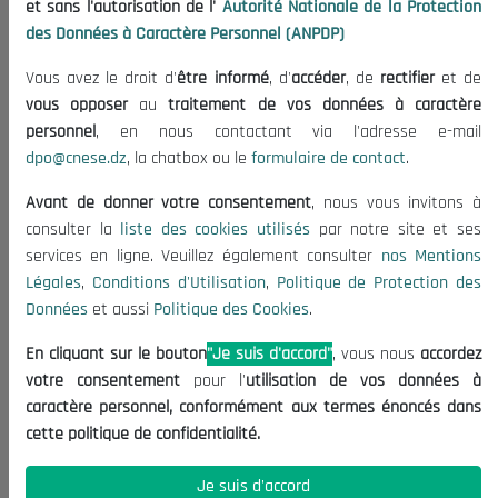
et sans l'autorisation de l'
Autorité Nationale de la Protection
Organisation
des Données à Caractère Personnel (ANPDP)
Publications
Vous avez le droit d'
être informé
, d'
accéder
, de
rectifier
et de
Informations utiles
vous opposer
au
traitement de vos données à caractère
Appels d'offres et Consultations
personnel
, en nous contactant via l'adresse e-mail
dpo@cnese.dz
, la chatbox ou le
formulaire de contact
.
Mentions Légales
Conditions d'Utilisation
Avant de donner votre consentement
, nous vous invitons à
Politique de Protection des Données
consulter la
liste des cookies utilisés
par notre site et ses
services en ligne. Veuillez également consulter
nos Mentions
Politique des Cookies
Légales
,
Conditions d'Utilisation
,
Politique de Protection des
Nous Contacter
Données
et aussi
Politique des Cookies
.
(+213) 021 98 01 00|01|02
En cliquant sur le bouton
"Je suis d'accord"
, vous nous
accordez
contact@cnese.dz
votre consentement
pour l'
utilisation de vos données à
Suggestions ou Initiatives ?
caractère personnel, conformément aux termes énoncés dans
Newsletter
cette politique de confidentialité.
Inscrivez-vous, soyez le premier à découvrir nos
dernières nouvelles.
Je suis d'accord