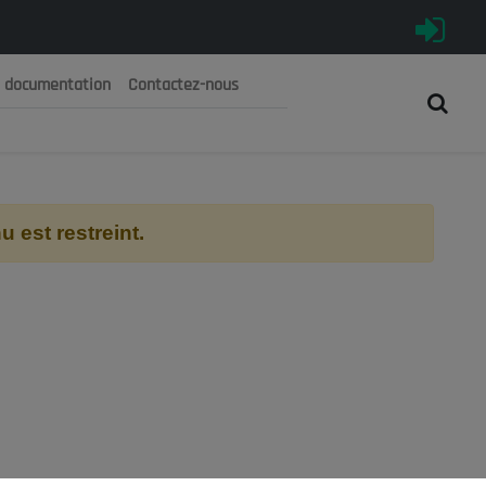
e documentation
Contactez-nous
رية الجزائرية الديمقراطية الشعبية
 الوطني الاقتصادي والاجتماعي والبيئي
 est restreint.