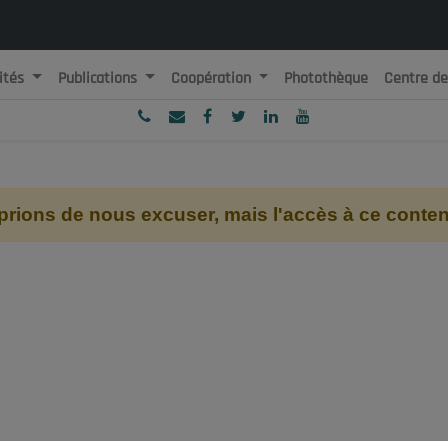
ités
Publications
Coopération
Photothèque
Centre d
ublique Algérienne Démocratique et Populaire
onseil National Economique, Social et Environnemental
ions de nous excuser, mais l'accès à ce contenu