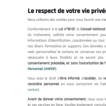
Le respect de votre vie privée
Le CNESE
Inform
Nous utilisons des cookies pour vous fournir une mei
A Propos
Appels d'of
Conformément à la
Loi n°18-07
, le
Conseil Nationa
Le président
Mentions L
du traitement, sollicite votre consentement pou
Organisation
Conditions 
informations d'identification, coordonnées ou tou
Publications
Politique 
nos divers formulaires et supports. Ces données s
Politique d
web, personnaliser le contenu et conserver vos p
nécessaire à leurs finalités et ne seront pa
consentement préalable, et sans l'autorisation de l'
Personnel (ANPDP)
Vous avez le droit d'
être informé
, d'
accéder
, de
re
caractère personnel
, en nous contactant via l'a
contact
.
©
Avant de donner votre consentement
, nous vous i
et ses services en ligne. Veuillez également consult