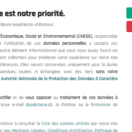
 est notre priorité.
ations utiles
Nous Contacter
lleure expérience utilisateur.
fres et Consultations
(+213) 021 98 01 00|01|0
l Économique, Social et Environnemental (CNESE)
, responsable
contact@cnese.dz
égales
r l'utilisation de vos
données personnelles
, y compris vos
Suggestions ou Initiatives ?
d'Utilisation
t autre élément informationnel que vous nous aurez fourni via
Newsletter
de Protection des Données
ont collectées pour améliorer votre expérience sur notre site
Inscrivez-vous, soyez le premier 
es Cookies
références. Elles seront conservées uniquement pour la durée
nos dernières nouvelles.
s vendues, louées ni échangées avec des tiers
sans votre
Autorité Nationale de la Protection des Données à Caractère
ctifier
et de
vous opposer
au
traitement de vos données à
Suivez-Nous!
dresse e-mail
dpo@cnese.dz
, la chatbox ou le
formulaire de
 2026 Conseil National Économique, Social et Environnemental (CNES
nvitons à consulter la
liste des cookies utilisés
par notre site
er
nos Mentions Légales
,
Conditions d'Utilisation
,
Politique de