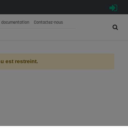
e documentation
Contactez-nous
رية الجزائرية الديمقراطية الشعبية
 الوطني الاقتصادي والاجتماعي والبيئي
 est restreint.