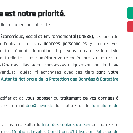
 est notre priorité.
ations utiles
Nous Contacter
lleure expérience utilisateur.
fres et Consultations
(+213) 021 98 01 00|01|0
l Économique, Social et Environnemental (CNESE)
, responsable
contact@cnese.dz
égales
r l'utilisation de vos
données personnelles
, y compris vos
Suggestions ou Initiatives ?
d'Utilisation
t autre élément informationnel que vous nous aurez fourni via
Newsletter
de Protection des Données
ont collectées pour améliorer votre expérience sur notre site
Inscrivez-vous, soyez le premier 
es Cookies
références. Elles seront conservées uniquement pour la durée
nos dernières nouvelles.
s vendues, louées ni échangées avec des tiers
sans votre
Autorité Nationale de la Protection des Données à Caractère
ctifier
et de
vous opposer
au
traitement de vos données à
Suivez-Nous!
dresse e-mail
dpo@cnese.dz
, la chatbox ou le
formulaire de
 2026 Conseil National Économique, Social et Environnemental (CNES
nvitons à consulter la
liste des cookies utilisés
par notre site
er
nos Mentions Légales
,
Conditions d'Utilisation
,
Politique de