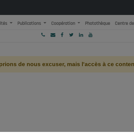
ités
Publications
Coopération
Photothèque
Centre d
ublique Algérienne Démocratique et Populaire
onseil National Economique, Social et Environnemental
ions de nous excuser, mais l'accès à ce contenu