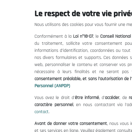
Le respect de votre vie privée
Le CNESE
Inform
Nous utilisons des cookies pour vous fournir une mei
A Propos
Appels d'of
Conformément à la
Loi n°18-07
, le
Conseil Nationa
Le président
Mentions L
du traitement, sollicite votre consentement pou
Organisation
Conditions 
informations d'identification, coordonnées ou tou
Publications
Politique 
nos divers formulaires et supports. Ces données s
Politique d
web, personnaliser le contenu et conserver vos p
nécessaire à leurs finalités et ne seront pa
consentement préalable, et sans l'autorisation de l'
Personnel (ANPDP)
Vous avez le droit d'
être informé
, d'
accéder
, de
re
caractère personnel
, en nous contactant via l'a
contact
.
©
Avant de donner votre consentement
, nous vous i
et ses services en ligne. Veuillez également consult