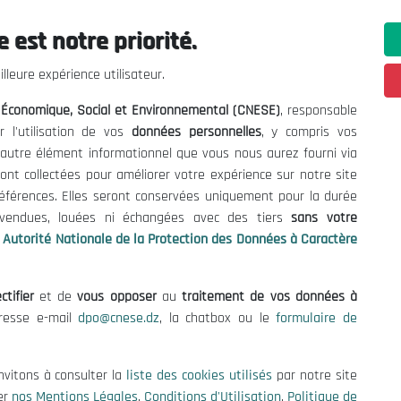
 est notre priorité.
ations utiles
Nous Contacter
lleure expérience utilisateur.
fres et Consultations
(+213) 021 98 01 00|01|0
l Économique, Social et Environnemental (CNESE)
, responsable
contact@cnese.dz
égales
r l'utilisation de vos
données personnelles
, y compris vos
Suggestions ou Initiatives ?
d'Utilisation
t autre élément informationnel que vous nous aurez fourni via
Newsletter
de Protection des Données
ont collectées pour améliorer votre expérience sur notre site
Inscrivez-vous, soyez le premier 
es Cookies
références. Elles seront conservées uniquement pour la durée
nos dernières nouvelles.
s vendues, louées ni échangées avec des tiers
sans votre
Autorité Nationale de la Protection des Données à Caractère
ctifier
et de
vous opposer
au
traitement de vos données à
Suivez-Nous!
dresse e-mail
dpo@cnese.dz
, la chatbox ou le
formulaire de
 2026 Conseil National Économique, Social et Environnemental (CNES
nvitons à consulter la
liste des cookies utilisés
par notre site
er
nos Mentions Légales
,
Conditions d'Utilisation
,
Politique de