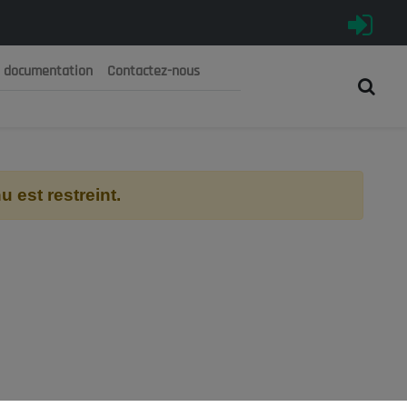
e documentation
Contactez-nous
رية الجزائرية الديمقراطية الشعبية
 الوطني الاقتصادي والاجتماعي والبيئي
 est restreint.