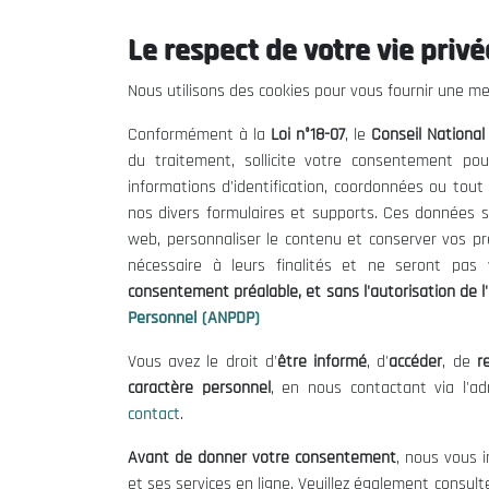
Le respect de votre vie privée
Le CNESE
Inform
Nous utilisons des cookies pour vous fournir une mei
A Propos
Appels d'of
Conformément à la
Loi n°18-07
, le
Conseil Nationa
Le président
Mentions L
du traitement, sollicite votre consentement pou
Organisation
Conditions 
informations d'identification, coordonnées ou tou
Publications
Politique 
nos divers formulaires et supports. Ces données s
Politique d
web, personnaliser le contenu et conserver vos p
nécessaire à leurs finalités et ne seront pa
consentement préalable, et sans l'autorisation de l'
Personnel (ANPDP)
Vous avez le droit d'
être informé
, d'
accéder
, de
re
caractère personnel
, en nous contactant via l'a
contact
.
©
Avant de donner votre consentement
, nous vous i
et ses services en ligne. Veuillez également consult