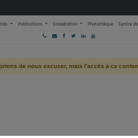
ités
Publications
Coopération
Photothèque
Centre d
ublique Algérienne Démocratique et Populaire
onseil National Economique, Social et Environnemental
ions de nous excuser, mais l'accès à ce contenu