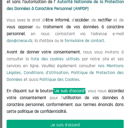
et sans l'autorisation de l'
Autorité Nationale de la Protection
Organisation
des Données à Caractère Personnel (ANPDP)
Publications
Vous avez le droit d'
être informé
, d'
accéder
, de
rectifier
et de
Informations utiles
vous opposer
au
traitement de vos données à caractère
Appels d'offres et Consultations
personnel
, en nous contactant via l'adresse e-mail
dpo@cnese.dz
, la chatbox ou le
formulaire de contact
.
Mentions Légales
Conditions d'Utilisation
Avant de donner votre consentement
, nous vous invitons à
Politique de Protection des Données
consulter la
liste des cookies utilisés
par notre site et ses
services en ligne. Veuillez également consulter
nos Mentions
Politique des Cookies
Légales
,
Conditions d'Utilisation
,
Politique de Protection des
Nous Contacter
Données
et aussi
Politique des Cookies
.
(+213) 021 98 01 00|01|02
En cliquant sur le bouton
"Je suis d'accord"
, vous nous
accordez
contact@cnese.dz
votre consentement
pour l'
utilisation de vos données à
Suggestions ou Initiatives ?
caractère personnel, conformément aux termes énoncés dans
Newsletter
cette politique de confidentialité.
Inscrivez-vous, soyez le premier à découvrir nos
dernières nouvelles.
Je suis d'accord