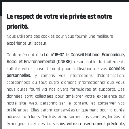
المجلس الوطني الاقتصادي الإجتماعي و
FR
البيئي
Le respect de votre vie privée est notre
priorité.
Nous utilisons des cookies pour vous fournir une meilleure
expérience utilisateur.
Nous vous prions de nous
Conformément à la
Loi n°18-07
, le
Conseil National Économique,
excuser, mais l'accès à ce
Social et Environnemental (CNESE)
, responsable du traitement,
sollicite votre consentement pour l'utilisation de vos
données
contenu est restreint.
personnelles
, y compris vos informations d'identification,
coordonnées ou tout autre élément informationnel que vous
nous aurez fourni via nos divers formulaires et supports. Ces
données sont collectées pour améliorer votre expérience sur
Le CNESE
notre site web, personnaliser le contenu et conserver vos
préférences. Elles seront conservées uniquement pour la durée
A Propos
nécessaire à leurs finalités et ne seront pas vendues, louées ni
Le président
échangées avec des tiers
sans votre consentement préalable,