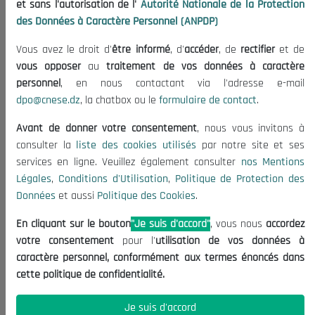
et sans l'autorisation de l'
Autorité Nationale de la Protection
Organisation
des Données à Caractère Personnel (ANPDP)
Publications
Vous avez le droit d'
être informé
, d'
accéder
, de
rectifier
et de
Informations utiles
vous opposer
au
traitement de vos données à caractère
Appels d'offres et Consultations
personnel
, en nous contactant via l'adresse e-mail
dpo@cnese.dz
, la chatbox ou le
formulaire de contact
.
Mentions Légales
Conditions d'Utilisation
Avant de donner votre consentement
, nous vous invitons à
Politique de Protection des Données
consulter la
liste des cookies utilisés
par notre site et ses
services en ligne. Veuillez également consulter
nos Mentions
Politique des Cookies
Légales
,
Conditions d'Utilisation
,
Politique de Protection des
Nous Contacter
Données
et aussi
Politique des Cookies
.
(+213) 021 98 01 00|01|02
En cliquant sur le bouton
"Je suis d'accord"
, vous nous
accordez
contact@cnese.dz
votre consentement
pour l'
utilisation de vos données à
Suggestions ou Initiatives ?
caractère personnel, conformément aux termes énoncés dans
Newsletter
cette politique de confidentialité.
Inscrivez-vous, soyez le premier à découvrir nos
dernières nouvelles.
Je suis d'accord