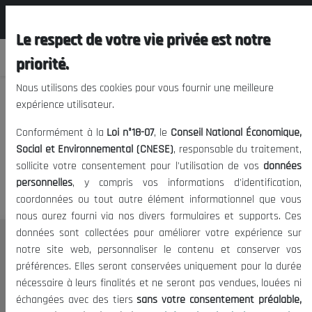
المجلس الوطني الاقتصادي الإجتماعي و
FR
البيئي
Le respect de votre vie privée est notre
priorité.
Nous utilisons des cookies pour vous fournir une meilleure
expérience utilisateur.
Nous vous prions de nous
Conformément à la
Loi n°18-07
, le
Conseil National Économique,
excuser, mais l'accès à ce
Social et Environnemental (CNESE)
, responsable du traitement,
sollicite votre consentement pour l'utilisation de vos
données
contenu est restreint.
personnelles
, y compris vos informations d'identification,
coordonnées ou tout autre élément informationnel que vous
nous aurez fourni via nos divers formulaires et supports. Ces
données sont collectées pour améliorer votre expérience sur
Le CNESE
notre site web, personnaliser le contenu et conserver vos
préférences. Elles seront conservées uniquement pour la durée
A Propos
nécessaire à leurs finalités et ne seront pas vendues, louées ni
Le président
échangées avec des tiers
sans votre consentement préalable,