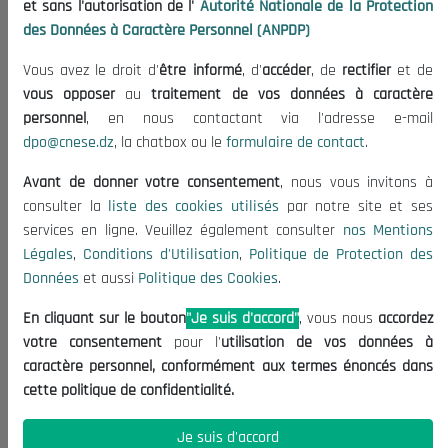
et sans l'autorisation de l'
Autorité Nationale de la Protection
Organisation
des Données à Caractère Personnel (ANPDP)
Publications
Vous avez le droit d'
être informé
, d'
accéder
, de
rectifier
et de
Informations utiles
vous opposer
au
traitement de vos données à caractère
Appels d'offres et Consultations
personnel
, en nous contactant via l'adresse e-mail
dpo@cnese.dz
, la chatbox ou le
formulaire de contact
.
Mentions Légales
Conditions d'Utilisation
Avant de donner votre consentement
, nous vous invitons à
Politique de Protection des Données
consulter la
liste des cookies utilisés
par notre site et ses
services en ligne. Veuillez également consulter
nos Mentions
Politique des Cookies
Légales
,
Conditions d'Utilisation
,
Politique de Protection des
Nous Contacter
Données
et aussi
Politique des Cookies
.
(+213) 021 98 01 00|01|02
En cliquant sur le bouton
"Je suis d'accord"
, vous nous
accordez
contact@cnese.dz
votre consentement
pour l'
utilisation de vos données à
Suggestions ou Initiatives ?
caractère personnel, conformément aux termes énoncés dans
Newsletter
cette politique de confidentialité.
Inscrivez-vous, soyez le premier à découvrir nos
dernières nouvelles.
Je suis d'accord