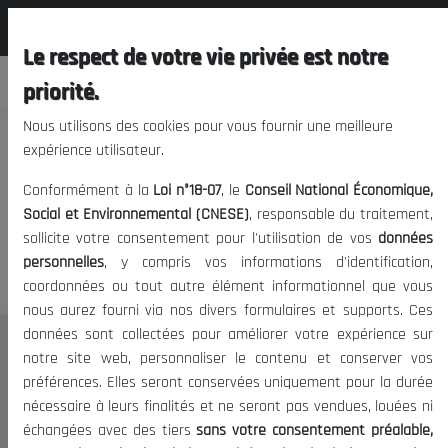
المجلس الوطني الاقتصادي الإجتماعي و
FR
البيئي
Le respect de votre vie privée est notre
priorité.
Nous utilisons des cookies pour vous fournir une meilleure
expérience utilisateur.
Nous vous prions de nous
Conformément à la
Loi n°18-07
, le
Conseil National Économique,
excuser, mais l'accès à ce
Social et Environnemental (CNESE)
, responsable du traitement,
sollicite votre consentement pour l'utilisation de vos
données
contenu est restreint.
personnelles
, y compris vos informations d'identification,
coordonnées ou tout autre élément informationnel que vous
nous aurez fourni via nos divers formulaires et supports. Ces
données sont collectées pour améliorer votre expérience sur
Le CNESE
notre site web, personnaliser le contenu et conserver vos
préférences. Elles seront conservées uniquement pour la durée
A Propos
nécessaire à leurs finalités et ne seront pas vendues, louées ni
Le président
échangées avec des tiers
sans votre consentement préalable,