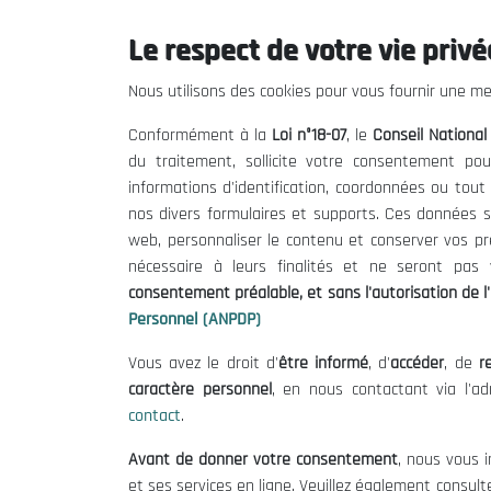
Le respect de votre vie privée
Le CNESE
Inform
Nous utilisons des cookies pour vous fournir une mei
A Propos
Appels d'of
Conformément à la
Loi n°18-07
, le
Conseil Nationa
Le président
Mentions L
du traitement, sollicite votre consentement pou
Organisation
Conditions 
informations d'identification, coordonnées ou tou
Publications
Politique 
nos divers formulaires et supports. Ces données s
Politique d
web, personnaliser le contenu et conserver vos p
nécessaire à leurs finalités et ne seront pa
consentement préalable, et sans l'autorisation de l'
Personnel (ANPDP)
Vous avez le droit d'
être informé
, d'
accéder
, de
re
caractère personnel
, en nous contactant via l'a
contact
.
©
Avant de donner votre consentement
, nous vous i
et ses services en ligne. Veuillez également consult