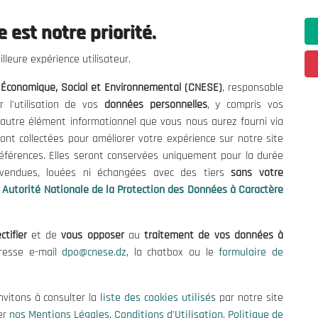
 est notre priorité.
ations utiles
Nous Contacter
lleure expérience utilisateur.
fres et Consultations
(+213) 021 98 01 00|01|0
l Économique, Social et Environnemental (CNESE)
, responsable
contact@cnese.dz
égales
r l'utilisation de vos
données personnelles
, y compris vos
Suggestions ou Initiatives ?
d'Utilisation
t autre élément informationnel que vous nous aurez fourni via
Newsletter
de Protection des Données
ont collectées pour améliorer votre expérience sur notre site
Inscrivez-vous, soyez le premier 
es Cookies
références. Elles seront conservées uniquement pour la durée
nos dernières nouvelles.
s vendues, louées ni échangées avec des tiers
sans votre
Autorité Nationale de la Protection des Données à Caractère
ctifier
et de
vous opposer
au
traitement de vos données à
Suivez-Nous!
dresse e-mail
dpo@cnese.dz
, la chatbox ou le
formulaire de
 2026 Conseil National Économique, Social et Environnemental (CNES
nvitons à consulter la
liste des cookies utilisés
par notre site
er
nos Mentions Légales
,
Conditions d'Utilisation
,
Politique de