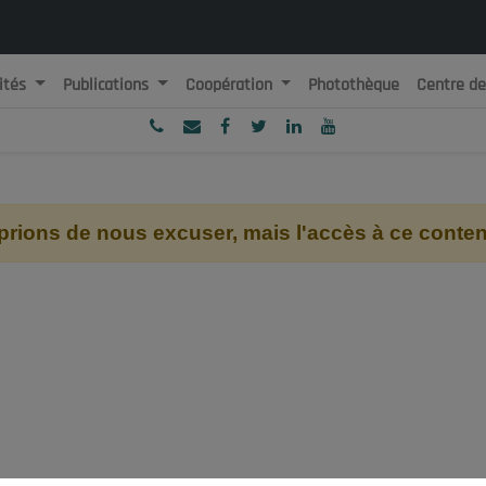
ités
Publications
Coopération
Photothèque
Centre d
ublique Algérienne Démocratique et Populaire
onseil National Economique, Social et Environnemental
ions de nous excuser, mais l'accès à ce contenu