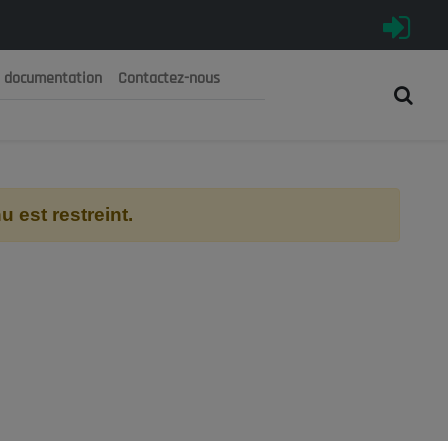
e documentation
Contactez-nous
رية الجزائرية الديمقراطية الشعبية
 الوطني الاقتصادي والاجتماعي والبيئي
 est restreint.