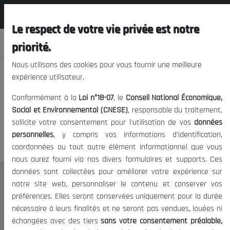
المجلس الوطني الاقتصادي الإجتماعي و
FR
البيئي
Le respect de votre vie privée est notre
priorité.
Nous utilisons des cookies pour vous fournir une meilleure
expérience utilisateur.
Nous vous prions de nous
Conformément à la
Loi n°18-07
, le
Conseil National Économique,
excuser, mais l'accès à ce
Social et Environnemental (CNESE)
, responsable du traitement,
sollicite votre consentement pour l'utilisation de vos
données
contenu est restreint.
personnelles
, y compris vos informations d'identification,
coordonnées ou tout autre élément informationnel que vous
nous aurez fourni via nos divers formulaires et supports. Ces
données sont collectées pour améliorer votre expérience sur
Le CNESE
notre site web, personnaliser le contenu et conserver vos
préférences. Elles seront conservées uniquement pour la durée
A Propos
nécessaire à leurs finalités et ne seront pas vendues, louées ni
Le président
échangées avec des tiers
sans votre consentement préalable,