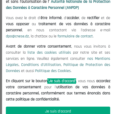
et sans l'autorisation de l'
Autorité Nationale de la Protection
Organisation
des Données à Caractère Personnel (ANPDP)
Publications
Vous avez le droit d'
être informé
, d'
accéder
, de
rectifier
et de
Informations utiles
vous opposer
au
traitement de vos données à caractère
Appels d'offres et Consultations
personnel
, en nous contactant via l'adresse e-mail
dpo@cnese.dz
, la chatbox ou le
formulaire de contact
.
Mentions Légales
Conditions d'Utilisation
Avant de donner votre consentement
, nous vous invitons à
Politique de Protection des Données
consulter la
liste des cookies utilisés
par notre site et ses
services en ligne. Veuillez également consulter
nos Mentions
Politique des Cookies
Légales
,
Conditions d'Utilisation
,
Politique de Protection des
Nous Contacter
Données
et aussi
Politique des Cookies
.
(+213) 021 98 01 00|01|02
En cliquant sur le bouton
"Je suis d'accord"
, vous nous
accordez
contact@cnese.dz
votre consentement
pour l'
utilisation de vos données à
Suggestions ou Initiatives ?
caractère personnel, conformément aux termes énoncés dans
Newsletter
cette politique de confidentialité.
Inscrivez-vous, soyez le premier à découvrir nos
dernières nouvelles.
Je suis d'accord