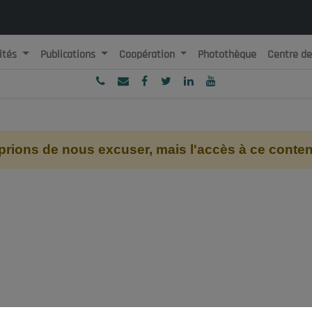
ités
Publications
Coopération
Photothèque
Centre d
ublique Algérienne Démocratique et Populaire
onseil National Economique, Social et Environnemental
ions de nous excuser, mais l'accès à ce contenu