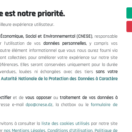
 est notre priorité.
ations utiles
Nous Contacter
lleure expérience utilisateur.
fres et Consultations
(+213) 021 98 01 00|01|0
l Économique, Social et Environnemental (CNESE)
, responsable
contact@cnese.dz
égales
r l'utilisation de vos
données personnelles
, y compris vos
Suggestions ou Initiatives ?
d'Utilisation
t autre élément informationnel que vous nous aurez fourni via
Newsletter
de Protection des Données
ont collectées pour améliorer votre expérience sur notre site
Inscrivez-vous, soyez le premier 
es Cookies
références. Elles seront conservées uniquement pour la durée
nos dernières nouvelles.
s vendues, louées ni échangées avec des tiers
sans votre
Autorité Nationale de la Protection des Données à Caractère
ctifier
et de
vous opposer
au
traitement de vos données à
Suivez-Nous!
dresse e-mail
dpo@cnese.dz
, la chatbox ou le
formulaire de
 2026 Conseil National Économique, Social et Environnemental (CNES
nvitons à consulter la
liste des cookies utilisés
par notre site
er
nos Mentions Légales
,
Conditions d'Utilisation
,
Politique de