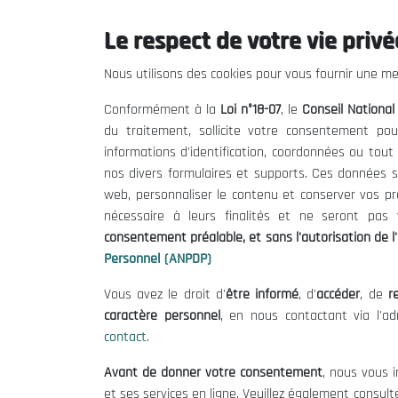
Le respect de votre vie privée
Le CNESE
Inform
Nous utilisons des cookies pour vous fournir une mei
A Propos
Appels d'of
Conformément à la
Loi n°18-07
, le
Conseil Nationa
Le président
Mentions L
du traitement, sollicite votre consentement pou
Organisation
Conditions 
informations d'identification, coordonnées ou tou
Publications
Politique 
nos divers formulaires et supports. Ces données s
Politique d
web, personnaliser le contenu et conserver vos p
nécessaire à leurs finalités et ne seront pa
consentement préalable, et sans l'autorisation de l'
Personnel (ANPDP)
Vous avez le droit d'
être informé
, d'
accéder
, de
re
caractère personnel
, en nous contactant via l'a
contact
.
©
Avant de donner votre consentement
, nous vous i
et ses services en ligne. Veuillez également consult