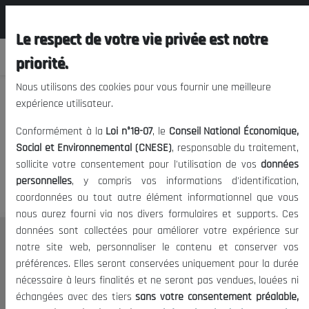
المجلس الوطني الاقتصادي الإجتماعي و
FR
البيئي
Le respect de votre vie privée est notre
priorité.
Nous utilisons des cookies pour vous fournir une meilleure
expérience utilisateur.
Nous vous prions de nous
Conformément à la
Loi n°18-07
, le
Conseil National Économique,
excuser, mais l'accès à ce
Social et Environnemental (CNESE)
, responsable du traitement,
sollicite votre consentement pour l'utilisation de vos
données
contenu est restreint.
personnelles
, y compris vos informations d'identification,
coordonnées ou tout autre élément informationnel que vous
nous aurez fourni via nos divers formulaires et supports. Ces
données sont collectées pour améliorer votre expérience sur
Le CNESE
notre site web, personnaliser le contenu et conserver vos
préférences. Elles seront conservées uniquement pour la durée
A Propos
nécessaire à leurs finalités et ne seront pas vendues, louées ni
Le président
échangées avec des tiers
sans votre consentement préalable,