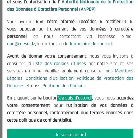
et sans l'autorisation de l'
Autorité Nationale de la Protection
Organisation
des Données à Caractère Personnel (ANPDP)
Publications
Vous avez le droit d'
être informé
, d'
accéder
, de
rectifier
et de
Informations utiles
vous opposer
au
traitement de vos données à caractère
Appels d'offres et Consultations
personnel
, en nous contactant via l'adresse e-mail
dpo@cnese.dz
, la chatbox ou le
formulaire de contact
.
Mentions Légales
Conditions d'Utilisation
Avant de donner votre consentement
, nous vous invitons à
Politique de Protection des Données
consulter la
liste des cookies utilisés
par notre site et ses
services en ligne. Veuillez également consulter
nos Mentions
Politique des Cookies
Légales
,
Conditions d'Utilisation
,
Politique de Protection des
Nous Contacter
Données
et aussi
Politique des Cookies
.
(+213) 021 98 01 00|01|02
En cliquant sur le bouton
"Je suis d'accord"
, vous nous
accordez
contact@cnese.dz
votre consentement
pour l'
utilisation de vos données à
Suggestions ou Initiatives ?
caractère personnel, conformément aux termes énoncés dans
Newsletter
cette politique de confidentialité.
Inscrivez-vous, soyez le premier à découvrir nos
dernières nouvelles.
Je suis d'accord