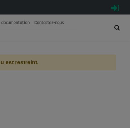
e documentation
Contactez-nous
رية الجزائرية الديمقراطية الشعبية
 الوطني الاقتصادي والاجتماعي والبيئي
 est restreint.