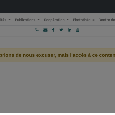
ités
Publications
Coopération
Photothèque
Centre d
ublique Algérienne Démocratique et Populaire
onseil National Economique, Social et Environnemental
ions de nous excuser, mais l'accès à ce contenu