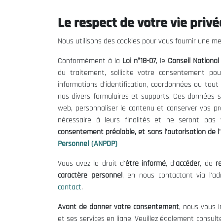
Le respect de votre vie privée
Le CNESE
Inform
Nous utilisons des cookies pour vous fournir une mei
A Propos
Appels d'of
Conformément à la
Loi n°18-07
, le
Conseil Nationa
Le président
Mentions L
du traitement, sollicite votre consentement pou
Organisation
Conditions 
informations d'identification, coordonnées ou tou
Publications
Politique 
nos divers formulaires et supports. Ces données s
Politique d
web, personnaliser le contenu et conserver vos p
nécessaire à leurs finalités et ne seront pa
consentement préalable, et sans l'autorisation de l'
Personnel (ANPDP)
Vous avez le droit d'
être informé
, d'
accéder
, de
re
caractère personnel
, en nous contactant via l'a
contact
.
©
Avant de donner votre consentement
, nous vous i
et ses services en ligne. Veuillez également consult