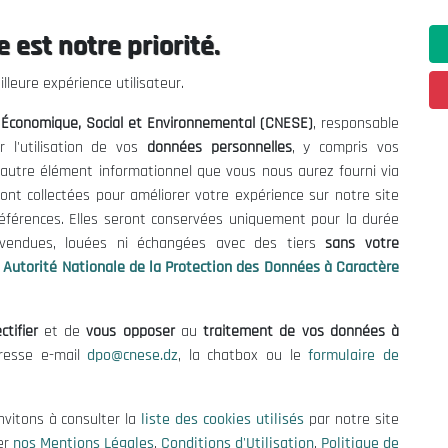
 est notre priorité.
ations utiles
Nous Contacter
lleure expérience utilisateur.
fres et Consultations
(+213) 021 98 01 00|01|0
l Économique, Social et Environnemental (CNESE)
, responsable
contact@cnese.dz
égales
r l'utilisation de vos
données personnelles
, y compris vos
Suggestions ou Initiatives ?
d'Utilisation
t autre élément informationnel que vous nous aurez fourni via
Newsletter
de Protection des Données
ont collectées pour améliorer votre expérience sur notre site
Inscrivez-vous, soyez le premier 
es Cookies
références. Elles seront conservées uniquement pour la durée
nos dernières nouvelles.
s vendues, louées ni échangées avec des tiers
sans votre
Autorité Nationale de la Protection des Données à Caractère
ctifier
et de
vous opposer
au
traitement de vos données à
Suivez-Nous!
dresse e-mail
dpo@cnese.dz
, la chatbox ou le
formulaire de
 2026 Conseil National Économique, Social et Environnemental (CNES
nvitons à consulter la
liste des cookies utilisés
par notre site
er
nos Mentions Légales
,
Conditions d'Utilisation
,
Politique de