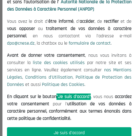
et sans l'autorisation de l'
Autorité Nationale de la Protection
Organisation
des Données à Caractère Personnel (ANPDP)
Publications
Vous avez le droit d'
être informé
, d'
accéder
, de
rectifier
et de
Informations utiles
vous opposer
au
traitement de vos données à caractère
Appels d'offres et Consultations
personnel
, en nous contactant via l'adresse e-mail
dpo@cnese.dz
, la chatbox ou le
formulaire de contact
.
Mentions Légales
Conditions d'Utilisation
Avant de donner votre consentement
, nous vous invitons à
Politique de Protection des Données
consulter la
liste des cookies utilisés
par notre site et ses
services en ligne. Veuillez également consulter
nos Mentions
Politique des Cookies
Légales
,
Conditions d'Utilisation
,
Politique de Protection des
Nous Contacter
Données
et aussi
Politique des Cookies
.
(+213) 021 98 01 00|01|02
En cliquant sur le bouton
"Je suis d'accord"
, vous nous
accordez
contact@cnese.dz
votre consentement
pour l'
utilisation de vos données à
Suggestions ou Initiatives ?
caractère personnel, conformément aux termes énoncés dans
Newsletter
cette politique de confidentialité.
Inscrivez-vous, soyez le premier à découvrir nos
dernières nouvelles.
Je suis d'accord