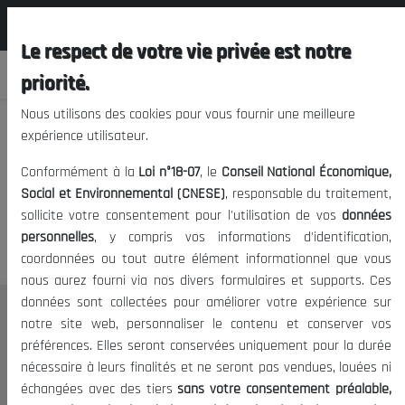
المجلس الوطني الاقتصادي الإجتماعي و
FR
البيئي
Le respect de votre vie privée est notre
priorité.
Nous utilisons des cookies pour vous fournir une meilleure
expérience utilisateur.
Nous vous prions de nous
Conformément à la
Loi n°18-07
, le
Conseil National Économique,
excuser, mais l'accès à ce
Social et Environnemental (CNESE)
, responsable du traitement,
sollicite votre consentement pour l'utilisation de vos
données
contenu est restreint.
personnelles
, y compris vos informations d'identification,
coordonnées ou tout autre élément informationnel que vous
nous aurez fourni via nos divers formulaires et supports. Ces
données sont collectées pour améliorer votre expérience sur
Le CNESE
notre site web, personnaliser le contenu et conserver vos
préférences. Elles seront conservées uniquement pour la durée
A Propos
nécessaire à leurs finalités et ne seront pas vendues, louées ni
Le président
échangées avec des tiers
sans votre consentement préalable,