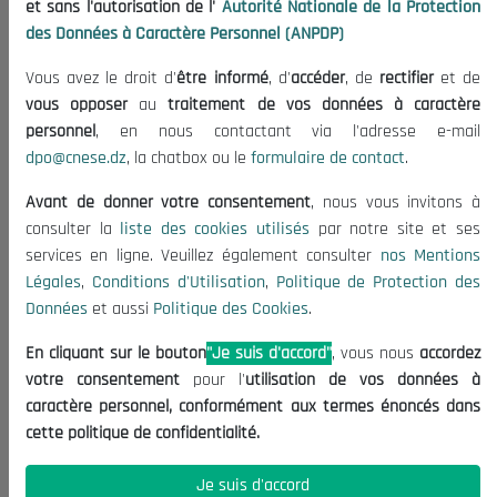
et sans l'autorisation de l'
Autorité Nationale de la Protection
Organisation
des Données à Caractère Personnel (ANPDP)
Publications
Vous avez le droit d'
être informé
, d'
accéder
, de
rectifier
et de
Informations utiles
vous opposer
au
traitement de vos données à caractère
Appels d'offres et Consultations
personnel
, en nous contactant via l'adresse e-mail
dpo@cnese.dz
, la chatbox ou le
formulaire de contact
.
Mentions Légales
Conditions d'Utilisation
Avant de donner votre consentement
, nous vous invitons à
Politique de Protection des Données
consulter la
liste des cookies utilisés
par notre site et ses
services en ligne. Veuillez également consulter
nos Mentions
Politique des Cookies
Légales
,
Conditions d'Utilisation
,
Politique de Protection des
Nous Contacter
Données
et aussi
Politique des Cookies
.
(+213) 021 98 01 00|01|02
En cliquant sur le bouton
"Je suis d'accord"
, vous nous
accordez
contact@cnese.dz
votre consentement
pour l'
utilisation de vos données à
Suggestions ou Initiatives ?
caractère personnel, conformément aux termes énoncés dans
Newsletter
cette politique de confidentialité.
Inscrivez-vous, soyez le premier à découvrir nos
dernières nouvelles.
Je suis d'accord