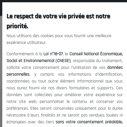
المجلس الوطني الاقتصادي الإجتماعي و
FR
البيئي
Le respect de votre vie privée est notre
priorité.
Nous utilisons des cookies pour vous fournir une meilleure
expérience utilisateur.
Nous vous prions de nous
Conformément à la
Loi n°18-07
, le
Conseil National Économique,
excuser, mais l'accès à ce
Social et Environnemental (CNESE)
, responsable du traitement,
sollicite votre consentement pour l'utilisation de vos
données
contenu est restreint.
personnelles
, y compris vos informations d'identification,
coordonnées ou tout autre élément informationnel que vous
nous aurez fourni via nos divers formulaires et supports. Ces
données sont collectées pour améliorer votre expérience sur
Le CNESE
notre site web, personnaliser le contenu et conserver vos
préférences. Elles seront conservées uniquement pour la durée
A Propos
nécessaire à leurs finalités et ne seront pas vendues, louées ni
Le président
échangées avec des tiers
sans votre consentement préalable,