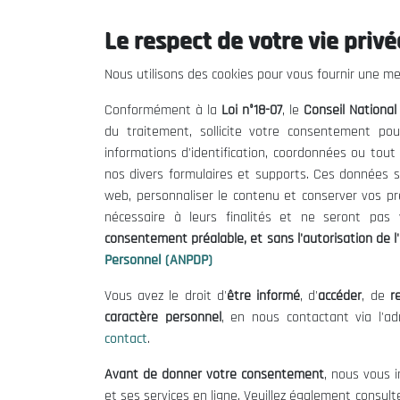
Le respect de votre vie privée
Le CNESE
Inform
Nous utilisons des cookies pour vous fournir une mei
A Propos
Appels d'of
Conformément à la
Loi n°18-07
, le
Conseil Nationa
Le président
Mentions L
du traitement, sollicite votre consentement pou
Organisation
Conditions 
informations d'identification, coordonnées ou tou
Publications
Politique 
nos divers formulaires et supports. Ces données s
Politique d
web, personnaliser le contenu et conserver vos p
nécessaire à leurs finalités et ne seront pa
consentement préalable, et sans l'autorisation de l'
Personnel (ANPDP)
Vous avez le droit d'
être informé
, d'
accéder
, de
re
caractère personnel
, en nous contactant via l'a
contact
.
©
Avant de donner votre consentement
, nous vous i
et ses services en ligne. Veuillez également consult