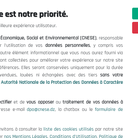
 est notre priorité.
ations utiles
Nous Contacter
lleure expérience utilisateur.
fres et Consultations
(+213) 021 98 01 00|01|0
l Économique, Social et Environnemental (CNESE)
, responsable
contact@cnese.dz
égales
r l'utilisation de vos
données personnelles
, y compris vos
Suggestions ou Initiatives ?
d'Utilisation
t autre élément informationnel que vous nous aurez fourni via
Newsletter
de Protection des Données
ont collectées pour améliorer votre expérience sur notre site
Inscrivez-vous, soyez le premier 
es Cookies
références. Elles seront conservées uniquement pour la durée
nos dernières nouvelles.
s vendues, louées ni échangées avec des tiers
sans votre
Autorité Nationale de la Protection des Données à Caractère
ctifier
et de
vous opposer
au
traitement de vos données à
Suivez-Nous!
dresse e-mail
dpo@cnese.dz
, la chatbox ou le
formulaire de
 2026 Conseil National Économique, Social et Environnemental (CNES
nvitons à consulter la
liste des cookies utilisés
par notre site
er
nos Mentions Légales
,
Conditions d'Utilisation
,
Politique de