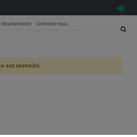
e documentation
Contactez-nous
رية الجزائرية الديمقراطية الشعبية
 الوطني الاقتصادي والاجتماعي والبيئي
 est restreint.