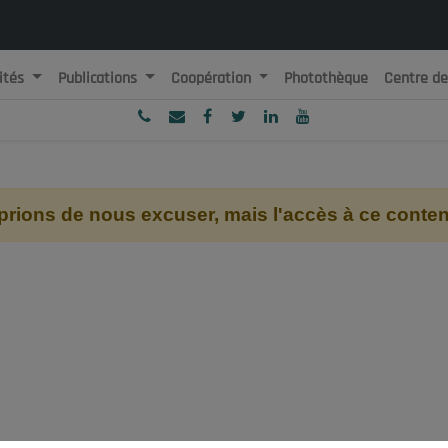
ités
Publications
Coopération
Photothèque
Centre d
ublique Algérienne Démocratique et Populaire
onseil National Economique, Social et Environnemental
ions de nous excuser, mais l'accès à ce contenu