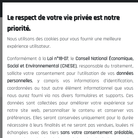
المجلس الوطني الاقتصادي الإجتماعي و
FR
البيئي
Le respect de votre vie privée est notre
priorité.
Nous utilisons des cookies pour vous fournir une meilleure
expérience utilisateur.
Nous vous prions de nous
Conformément à la
Loi n°18-07
, le
Conseil National Économique,
excuser, mais l'accès à ce
Social et Environnemental (CNESE)
, responsable du traitement,
sollicite votre consentement pour l'utilisation de vos
données
contenu est restreint.
personnelles
, y compris vos informations d'identification,
coordonnées ou tout autre élément informationnel que vous
nous aurez fourni via nos divers formulaires et supports. Ces
données sont collectées pour améliorer votre expérience sur
Le CNESE
notre site web, personnaliser le contenu et conserver vos
préférences. Elles seront conservées uniquement pour la durée
A Propos
nécessaire à leurs finalités et ne seront pas vendues, louées ni
Le président
échangées avec des tiers
sans votre consentement préalable,