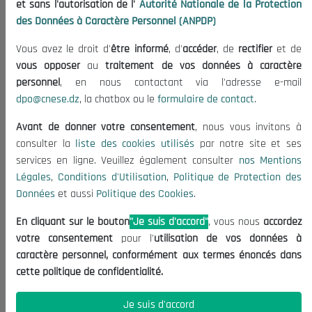
et sans l'autorisation de l'
Autorité Nationale de la Protection
Organisation
des Données à Caractère Personnel (ANPDP)
Publications
Vous avez le droit d'
être informé
, d'
accéder
, de
rectifier
et de
Informations utiles
vous opposer
au
traitement de vos données à caractère
Appels d'offres et Consultations
personnel
, en nous contactant via l'adresse e-mail
dpo@cnese.dz
, la chatbox ou le
formulaire de contact
.
Mentions Légales
Conditions d'Utilisation
Avant de donner votre consentement
, nous vous invitons à
Politique de Protection des Données
consulter la
liste des cookies utilisés
par notre site et ses
services en ligne. Veuillez également consulter
nos Mentions
Politique des Cookies
Légales
,
Conditions d'Utilisation
,
Politique de Protection des
Nous Contacter
Données
et aussi
Politique des Cookies
.
(+213) 021 98 01 00|01|02
En cliquant sur le bouton
"Je suis d'accord"
, vous nous
accordez
contact@cnese.dz
votre consentement
pour l'
utilisation de vos données à
Suggestions ou Initiatives ?
caractère personnel, conformément aux termes énoncés dans
Newsletter
cette politique de confidentialité.
Inscrivez-vous, soyez le premier à découvrir nos
dernières nouvelles.
Je suis d'accord