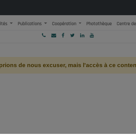
ités
Publications
Coopération
Photothèque
Centre d
ublique Algérienne Démocratique et Populaire
onseil National Economique, Social et Environnemental
ions de nous excuser, mais l'accès à ce contenu