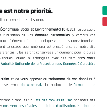
 est notre priorité.
ations utiles
Nous Contacter
lleure expérience utilisateur.
fres et Consultations
(+213) 021 98 01 00|01|0
l Économique, Social et Environnemental (CNESE)
, responsable
contact@cnese.dz
égales
r l'utilisation de vos
données personnelles
, y compris vos
Suggestions ou Initiatives ?
d'Utilisation
t autre élément informationnel que vous nous aurez fourni via
Newsletter
de Protection des Données
ont collectées pour améliorer votre expérience sur notre site
Inscrivez-vous, soyez le premier 
es Cookies
références. Elles seront conservées uniquement pour la durée
nos dernières nouvelles.
s vendues, louées ni échangées avec des tiers
sans votre
Autorité Nationale de la Protection des Données à Caractère
ctifier
et de
vous opposer
au
traitement de vos données à
Suivez-Nous!
dresse e-mail
dpo@cnese.dz
, la chatbox ou le
formulaire de
 2026 Conseil National Économique, Social et Environnemental (CNES
nvitons à consulter la
liste des cookies utilisés
par notre site
er
nos Mentions Légales
,
Conditions d'Utilisation
,
Politique de