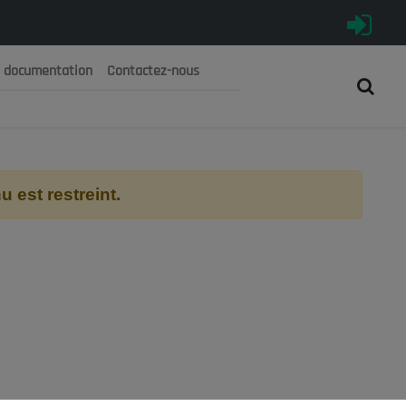
e documentation
Contactez-nous
رية الجزائرية الديمقراطية الشعبية
 الوطني الاقتصادي والاجتماعي والبيئي
 est restreint.