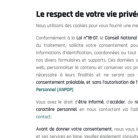
Le respect de votre vie privée
Le CNESE
Inform
Nous utilisons des cookies pour vous fournir une mei
A Propos
Appels d'of
Conformément à la
Loi n°18-07
, le
Conseil Nationa
Le président
Mentions L
du traitement, sollicite votre consentement pou
Organisation
Conditions 
informations d'identification, coordonnées ou tou
Publications
Politique 
nos divers formulaires et supports. Ces données s
Politique d
web, personnaliser le contenu et conserver vos p
nécessaire à leurs finalités et ne seront pa
consentement préalable, et sans l'autorisation de l'
Personnel (ANPDP)
Vous avez le droit d'
être informé
, d'
accéder
, de
re
caractère personnel
, en nous contactant via l'a
contact
.
©
Avant de donner votre consentement
, nous vous i
et ses services en ligne. Veuillez également consult