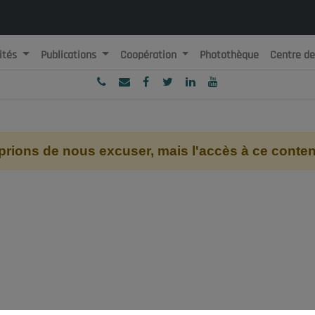
ités
Publications
Coopération
Photothèque
Centre d
ublique Algérienne Démocratique et Populaire
onseil National Economique, Social et Environnemental
ions de nous excuser, mais l'accès à ce contenu