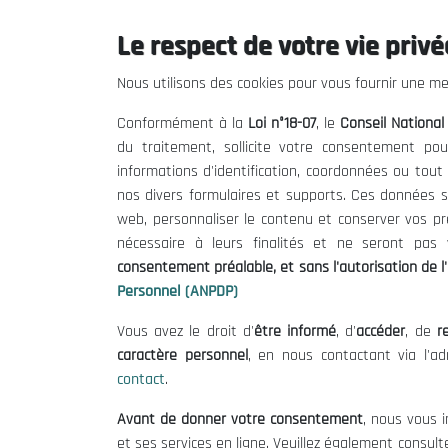
Le respect de votre vie privée
Le CNESE
Inform
Nous utilisons des cookies pour vous fournir une mei
A Propos
Appels d'of
Conformément à la
Loi n°18-07
, le
Conseil Nationa
Le président
Mentions L
du traitement, sollicite votre consentement pou
Organisation
Conditions 
informations d'identification, coordonnées ou tou
Publications
Politique 
nos divers formulaires et supports. Ces données s
Politique d
web, personnaliser le contenu et conserver vos p
nécessaire à leurs finalités et ne seront pa
consentement préalable, et sans l'autorisation de l'
Personnel (ANPDP)
Vous avez le droit d'
être informé
, d'
accéder
, de
re
caractère personnel
, en nous contactant via l'a
contact
.
©
Avant de donner votre consentement
, nous vous i
et ses services en ligne. Veuillez également consult