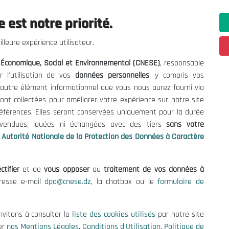
 est notre priorité.
ations utiles
Nous Contacter
lleure expérience utilisateur.
fres et Consultations
(+213) 021 98 01 00|01|0
l Économique, Social et Environnemental (CNESE)
, responsable
contact@cnese.dz
égales
r l'utilisation de vos
données personnelles
, y compris vos
Suggestions ou Initiatives ?
d'Utilisation
t autre élément informationnel que vous nous aurez fourni via
Newsletter
de Protection des Données
ont collectées pour améliorer votre expérience sur notre site
Inscrivez-vous, soyez le premier 
es Cookies
références. Elles seront conservées uniquement pour la durée
nos dernières nouvelles.
s vendues, louées ni échangées avec des tiers
sans votre
Autorité Nationale de la Protection des Données à Caractère
ctifier
et de
vous opposer
au
traitement de vos données à
Suivez-Nous!
dresse e-mail
dpo@cnese.dz
, la chatbox ou le
formulaire de
 2026 Conseil National Économique, Social et Environnemental (CNES
nvitons à consulter la
liste des cookies utilisés
par notre site
er
nos Mentions Légales
,
Conditions d'Utilisation
,
Politique de