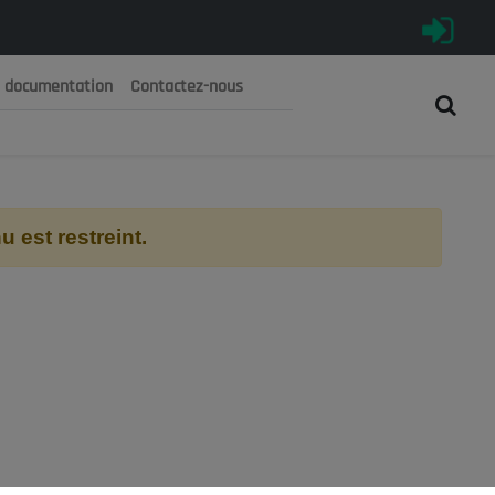
e documentation
Contactez-nous
رية الجزائرية الديمقراطية الشعبية
 الوطني الاقتصادي والاجتماعي والبيئي
 est restreint.