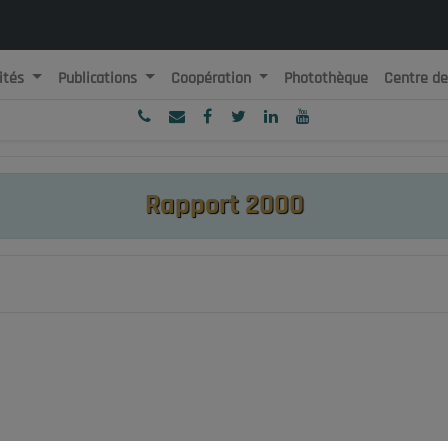
ités
Publications
Coopération
Photothèque
Centre d
ublique Algérienne Démocratique et Populaire
onseil National Economique, Social et Environnemental
Rapport 2000