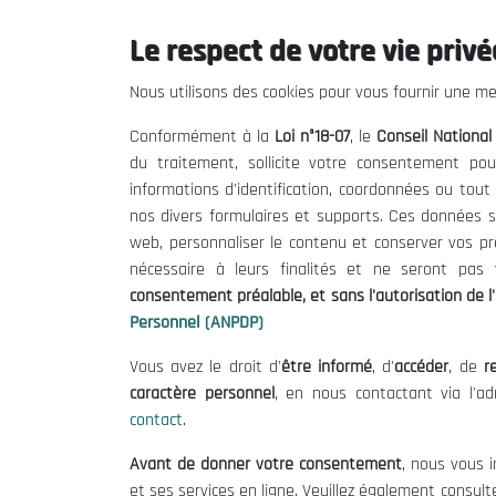
31/12/2000
Le respect de votre vie privée
Nous utilisons des cookies pour vous fournir une mei
Conformément à la
Loi n°18-07
, le
Conseil Nationa
du traitement, sollicite votre consentement pou
informations d'identification, coordonnées ou tou
nos divers formulaires et supports. Ces données s
web, personnaliser le contenu et conserver vos p
nécessaire à leurs finalités et ne seront pa
consentement préalable, et sans l'autorisation de l'
Personnel (ANPDP)
Vous avez le droit d'
être informé
, d'
accéder
, de
re
Le CNESE
Inform
caractère personnel
, en nous contactant via l'a
contact
.
A Propos
Appels d'of
Avant de donner votre consentement
, nous vous i
Le président
Mentions L
et ses services en ligne. Veuillez également consult