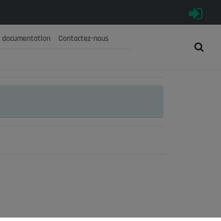
e documentation
Contactez-nous
رية الجزائرية الديمقراطية الشعبية
 الوطني الاقتصادي والاجتماعي والبيئي