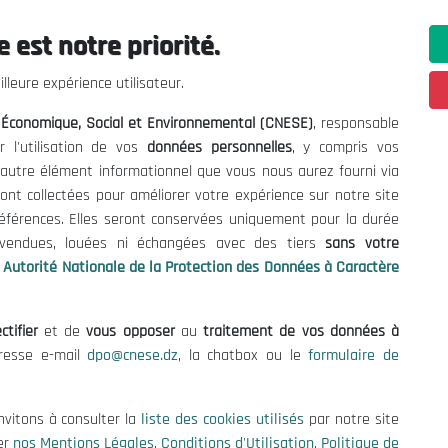
 est notre priorité.
lleure expérience utilisateur.
l Économique, Social et Environnemental (CNESE)
, responsable
r l'utilisation de vos
données personnelles
, y compris vos
t autre élément informationnel que vous nous aurez fourni via
ont collectées pour améliorer votre expérience sur notre site
références. Elles seront conservées uniquement pour la durée
s vendues, louées ni échangées avec des tiers
sans votre
Autorité Nationale de la Protection des Données à Caractère
ctifier
et de
vous opposer
au
traitement de vos données à
ations utiles
Nous Contacter
dresse e-mail
dpo@cnese.dz
, la chatbox ou le
formulaire de
fres et Consultations
(+213) 021 98 01 00|01|0
contact@cnese.dz
nvitons à consulter la
liste des cookies utilisés
par notre site
égales
Suggestions ou Initiatives ?
er
nos Mentions Légales
,
Conditions d'Utilisation
,
Politique de