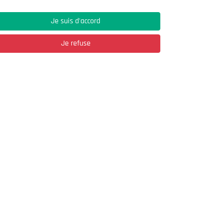
Je suis d'accord
Je refuse
Adresse
03, Rue Hassane Ibn Naamane Les Vergers
2
Bir Mourad Rais