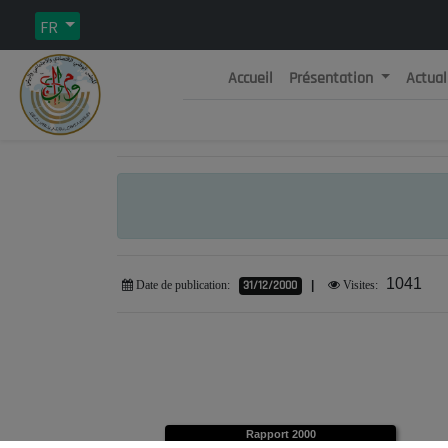
FR
Accueil
Présentation
Actual
Rép
C
1041
31/12/2000
|
Date de publication:
Visites:
Rapport 2000