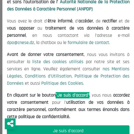
et sans l'autorisation de l'
Autorité Nationale de la Protection
des Données à Caractère Personnel (ANPDP)
Vous avez le droit d'
être informé
, d'
accéder
, de
rectifier
et de
vous opposer
au
traitement de vos données à caractère
personnel
, en nous contactant via l'adresse e-mail
dpo@cnese.dz
, la chatbox ou le
formulaire de contact
.
Avant de donner votre consentement
, nous vous invitons à
consulter la
liste des cookies utilisés
par notre site et ses
services en ligne. Veuillez également consulter
nos Mentions
Légales
,
Conditions d'Utilisation
,
Politique de Protection des
Données
et aussi
Politique des Cookies
.
Le CNESE
En cliquant sur le bouton
"Je suis d'accord"
, vous nous
accordez
A Propos
votre consentement
pour l'
utilisation de vos données à
Le président
caractère personnel, conformément aux termes énoncés dans
Organisation
cette politique de confidentialité.
Publications
Je suis d'accord