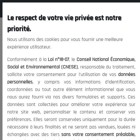
المجلس الوطني الاقتصادي الإجتماعي و
FR
البيئي
Le respect de votre vie privée est notre
priorité.
Nous utilisons des cookies pour vous fournir une meilleure
expérience utilisateur.
Rapport 2013-2015
Conformément à la
Loi n°18-07
, le
Conseil National Économique,
Social et Environnemental (CNESE)
, responsable du traitement,
sollicite votre consentement pour l'utilisation de vos
données
985
31/12/2016
|
Date de publication:
Visites:
personnelles
, y compris vos informations d'identification,
coordonnées ou tout autre élément informationnel que vous
nous aurez fourni via nos divers formulaires et supports. Ces
données sont collectées pour améliorer votre expérience sur
notre site web, personnaliser le contenu et conserver vos
préférences. Elles seront conservées uniquement pour la durée
Rapport 2013-2015
31/12/2016
nécessaire à leurs finalités et ne seront pas vendues, louées ni
échangées avec des tiers
sans votre consentement préalable,