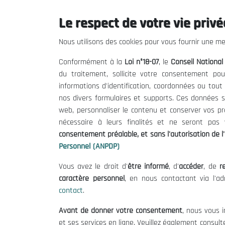
Rapport annuel des Nations Unies : Algérie 2020.
Le respect de votre vie privée
26/01/2020
Nous utilisons des cookies pour vous fournir une mei
Conformément à la
Loi n°18-07
, le
Conseil Nationa
du traitement, sollicite votre consentement pou
informations d'identification, coordonnées ou tou
nos divers formulaires et supports. Ces données s
web, personnaliser le contenu et conserver vos p
nécessaire à leurs finalités et ne seront pa
consentement préalable, et sans l'autorisation de l'
Personnel (ANPDP)
Vous avez le droit d'
être informé
, d'
accéder
, de
re
caractère personnel
, en nous contactant via l'a
contact
.
Le CNESE
Inform
Avant de donner votre consentement
, nous vous i
A Propos
Appels d'of
et ses services en ligne. Veuillez également consult