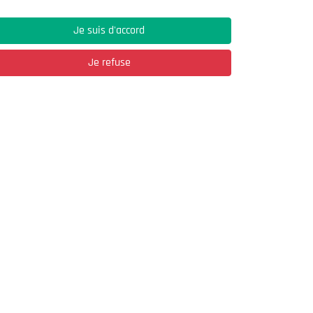
Je suis d'accord
Je refuse
Adresse
03, Rue Hassane Ibn Naamane Les Vergers
2