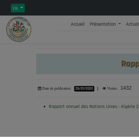
FR
Accueil
Présentation
Actual
Rép
C
Rapp
1432
26/01/2020
|
Date de publication:
Visites:
Rapport annuel des Nations Unies : Algérie 2