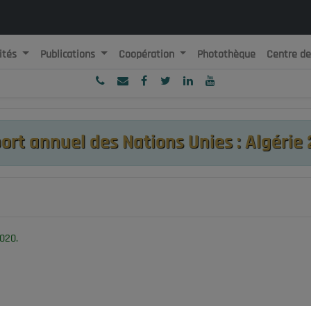
ités
Publications
Coopération
Photothèque
Centre d
ublique Algérienne Démocratique et Populaire
onseil National Economique, Social et Environnemental
ort annuel des Nations Unies : Algérie 
020.