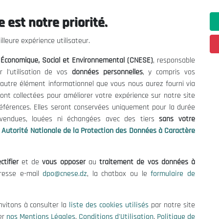
 est notre priorité.
lleure expérience utilisateur.
l Économique, Social et Environnemental (CNESE)
, responsable
r l'utilisation de vos
données personnelles
, y compris vos
t autre élément informationnel que vous nous aurez fourni via
ont collectées pour améliorer votre expérience sur notre site
références. Elles seront conservées uniquement pour la durée
s vendues, louées ni échangées avec des tiers
sans votre
Autorité Nationale de la Protection des Données à Caractère
ctifier
et de
vous opposer
au
traitement de vos données à
dresse e-mail
dpo@cnese.dz
, la chatbox ou le
formulaire de
ations utiles
Nous Contacter
nvitons à consulter la
liste des cookies utilisés
par notre site
fres et Consultations
(+213) 021 98 01 00|01|0
er
nos Mentions Légales
,
Conditions d'Utilisation
,
Politique de