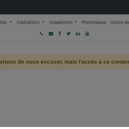
ités
Publications
Coopération
Photothèque
Centre d
ublique Algérienne Démocratique et Populaire
onseil National Economique, Social et Environnemental
ions de nous excuser, mais l'accès à ce contenu