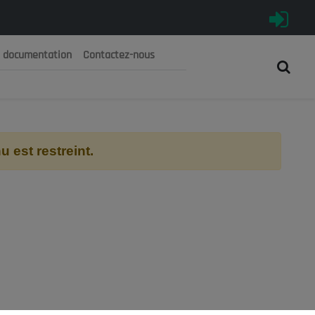
e documentation
Contactez-nous
رية الجزائرية الديمقراطية الشعبية
 الوطني الاقتصادي والاجتماعي والبيئي
 est restreint.