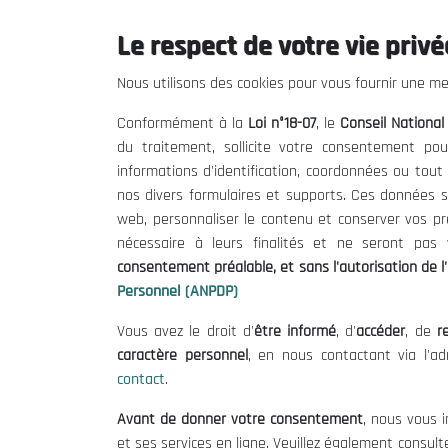
Le respect de votre vie privée
Le CNESE
Inform
Nous utilisons des cookies pour vous fournir une mei
A Propos
Appels d'of
Conformément à la
Loi n°18-07
, le
Conseil Nationa
Le président
Mentions L
du traitement, sollicite votre consentement pou
Organisation
Conditions 
informations d'identification, coordonnées ou tou
Publications
Politique 
nos divers formulaires et supports. Ces données s
Politique d
web, personnaliser le contenu et conserver vos p
nécessaire à leurs finalités et ne seront pa
consentement préalable, et sans l'autorisation de l'
Personnel (ANPDP)
Vous avez le droit d'
être informé
, d'
accéder
, de
re
caractère personnel
, en nous contactant via l'a
contact
.
©
Avant de donner votre consentement
, nous vous i
et ses services en ligne. Veuillez également consult