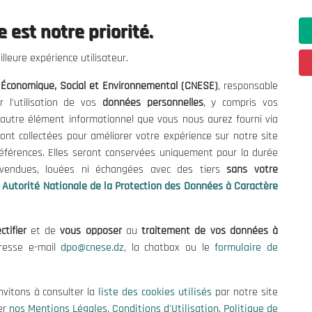
 est notre priorité.
ations utiles
Nous Contacter
lleure expérience utilisateur.
fres et Consultations
(+213) 021 98 01 00|01|0
l Économique, Social et Environnemental (CNESE)
, responsable
contact@cnese.dz
égales
r l'utilisation de vos
données personnelles
, y compris vos
Suggestions ou Initiatives ?
d'Utilisation
t autre élément informationnel que vous nous aurez fourni via
Newsletter
de Protection des Données
ont collectées pour améliorer votre expérience sur notre site
Inscrivez-vous, soyez le premier 
es Cookies
références. Elles seront conservées uniquement pour la durée
nos dernières nouvelles.
s vendues, louées ni échangées avec des tiers
sans votre
Autorité Nationale de la Protection des Données à Caractère
ctifier
et de
vous opposer
au
traitement de vos données à
Suivez-Nous!
dresse e-mail
dpo@cnese.dz
, la chatbox ou le
formulaire de
 2026 Conseil National Économique, Social et Environnemental (CNES
nvitons à consulter la
liste des cookies utilisés
par notre site
er
nos Mentions Légales
,
Conditions d'Utilisation
,
Politique de