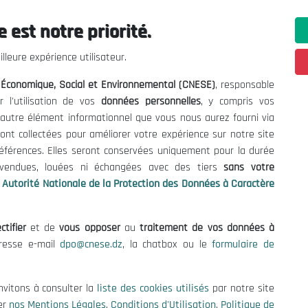
 est notre priorité.
ations utiles
Nous Contacter
lleure expérience utilisateur.
fres et Consultations
(+213) 021 98 01 00|01|0
l Économique, Social et Environnemental (CNESE)
, responsable
contact@cnese.dz
égales
r l'utilisation de vos
données personnelles
, y compris vos
Suggestions ou Initiatives ?
d'Utilisation
t autre élément informationnel que vous nous aurez fourni via
Newsletter
de Protection des Données
ont collectées pour améliorer votre expérience sur notre site
Inscrivez-vous, soyez le premier 
es Cookies
références. Elles seront conservées uniquement pour la durée
nos dernières nouvelles.
s vendues, louées ni échangées avec des tiers
sans votre
Autorité Nationale de la Protection des Données à Caractère
ctifier
et de
vous opposer
au
traitement de vos données à
Suivez-Nous!
dresse e-mail
dpo@cnese.dz
, la chatbox ou le
formulaire de
 2026 Conseil National Économique, Social et Environnemental (CNES
nvitons à consulter la
liste des cookies utilisés
par notre site
er
nos Mentions Légales
,
Conditions d'Utilisation
,
Politique de