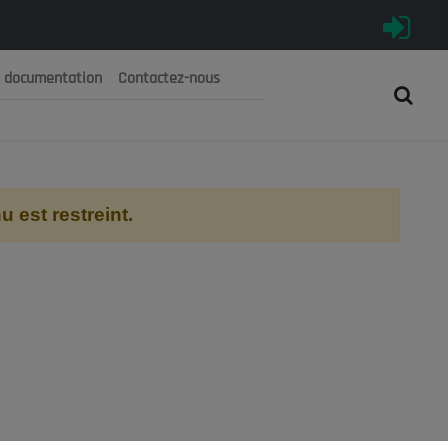
e documentation
Contactez-nous
رية الجزائرية الديمقراطية الشعبية
 الوطني الاقتصادي والاجتماعي والبيئي
 est restreint.