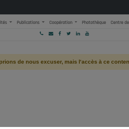
ités
Publications
Coopération
Photothèque
Centre d
ublique Algérienne Démocratique et Populaire
onseil National Economique, Social et Environnemental
ions de nous excuser, mais l'accès à ce contenu