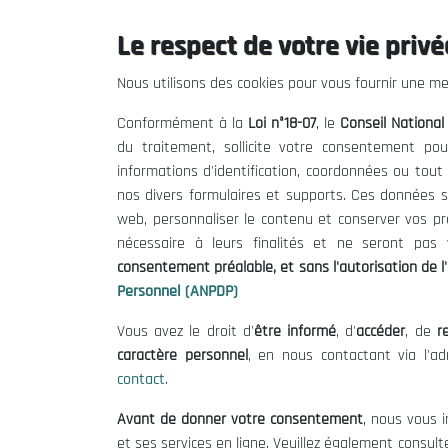
Le respect de votre vie privée
Le CNESE
Inform
Nous utilisons des cookies pour vous fournir une mei
A Propos
Appels d'of
Conformément à la
Loi n°18-07
, le
Conseil Nationa
Le président
Mentions L
du traitement, sollicite votre consentement pou
Organisation
Conditions 
informations d'identification, coordonnées ou tou
Publications
Politique 
nos divers formulaires et supports. Ces données s
Politique d
web, personnaliser le contenu et conserver vos p
nécessaire à leurs finalités et ne seront pa
consentement préalable, et sans l'autorisation de l'
Personnel (ANPDP)
Vous avez le droit d'
être informé
, d'
accéder
, de
re
caractère personnel
, en nous contactant via l'a
contact
.
©
Avant de donner votre consentement
, nous vous i
et ses services en ligne. Veuillez également consult