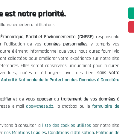
 est notre priorité.
lleure expérience utilisateur.
l Économique, Social et Environnemental (CNESE)
, responsable
r l'utilisation de vos
données personnelles
, y compris vos
t autre élément informationnel que vous nous aurez fourni via
ont collectées pour améliorer votre expérience sur notre site
références. Elles seront conservées uniquement pour la durée
s vendues, louées ni échangées avec des tiers
sans votre
Autorité Nationale de la Protection des Données à Caractère
ctifier
et de
vous opposer
au
traitement de vos données à
ations utiles
Nous Contacter
dresse e-mail
dpo@cnese.dz
, la chatbox ou le
formulaire de
fres et Consultations
(+213) 021 98 01 00|01|0
contact@cnese.dz
nvitons à consulter la
liste des cookies utilisés
par notre site
égales
Suggestions ou Initiatives ?
er
nos Mentions Légales
,
Conditions d'Utilisation
,
Politique de