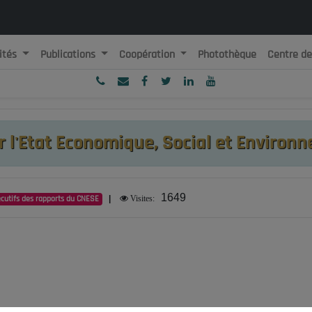
ités
Publications
Coopération
Photothèque
Centre d
ublique Algérienne Démocratique et Populaire
onseil National Economique, Social et Environnemental
 l'Etat Economique, Social et Environn
1649
cutifs des rapports du CNESE
|
Visites: