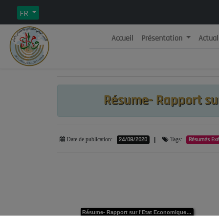
FR
Accueil
Présentation
Actual
Rép
C
Résume- Rapport sur
24/08/2020
|
Résumés Exé
Date de publication:
Tags:
Résume- Rapport sur l'Etat Economique, Social et Environnemental de la Nation