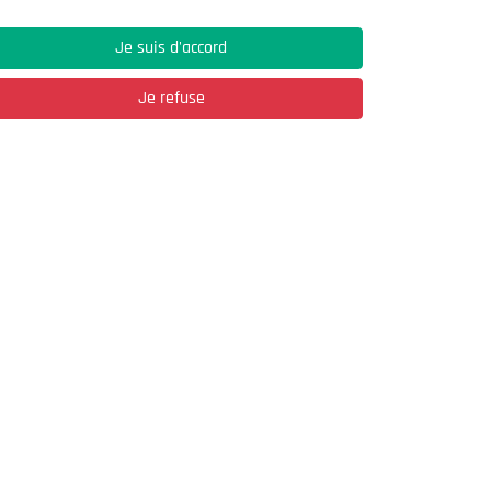
Je suis d'accord
Je refuse
Adresse
03, Rue Hassane Ibn Naamane Les Vergers
2
Bir Mourad Rais