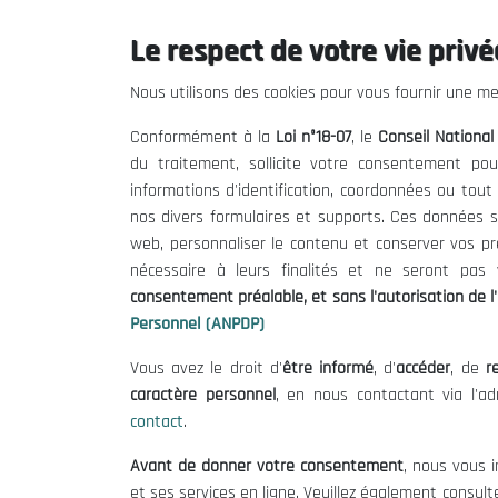
24/08/2020
Le respect de votre vie privée
Nous utilisons des cookies pour vous fournir une mei
Conformément à la
Loi n°18-07
, le
Conseil Nationa
du traitement, sollicite votre consentement pou
informations d'identification, coordonnées ou tou
Tags:
Résumés Exécutifs des rapports du CNESE
nos divers formulaires et supports. Ces données s
web, personnaliser le contenu et conserver vos p
nécessaire à leurs finalités et ne seront pa
consentement préalable, et sans l'autorisation de l'
Personnel (ANPDP)
Vous avez le droit d'
être informé
, d'
accéder
, de
re
Le CNESE
Inform
caractère personnel
, en nous contactant via l'a
contact
.
A Propos
Appels d'of
Avant de donner votre consentement
, nous vous i
Le président
Mentions L
et ses services en ligne. Veuillez également consult