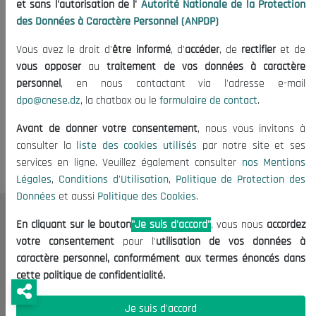
et sans l'autorisation de l'
Autorité Nationale de la Protection
des Données à Caractère Personnel (ANPDP)
Vous avez le droit d'
être informé
, d'
accéder
, de
rectifier
et de
vous opposer
au
traitement de vos données à caractère
personnel
, en nous contactant via l'adresse e-mail
dpo@cnese.dz
, la chatbox ou le
formulaire de contact
.
Tags:
Revues de presse
Avant de donner votre consentement
, nous vous invitons à
consulter la
liste des cookies utilisés
par notre site et ses
services en ligne. Veuillez également consulter
nos Mentions
Légales
,
Conditions d'Utilisation
,
Politique de Protection des
Données
et aussi
Politique des Cookies
.
Le CNESE
En cliquant sur le bouton
"Je suis d'accord"
, vous nous
accordez
votre consentement
pour l'
utilisation de vos données à
A Propos
caractère personnel, conformément aux termes énoncés dans
Le président
cette politique de confidentialité.
Organisation
Je suis d'accord
Publications