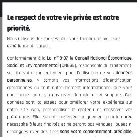
المجلس الوطني الاقتصادي الإجتماعي و
FR
البيئي
Le respect de votre vie privée est notre
priorité.
Nous utilisons des cookies pour vous fournir une meilleure
expérience utilisateur.
Revue de presse du 19 au 24/09/2020
Conformément à la
Loi n°18-07
, le
Conseil National Économique,
Social et Environnemental (CNESE)
, responsable du traitement,
sollicite votre consentement pour l'utilisation de vos
données
23/09/2020
|
Revues de presse
|
Date de publication:
Tags:
personnelles
, y compris vos informations d'identification,
1178
Visites:
coordonnées ou tout autre élément informationnel que vous
nous aurez fourni via nos divers formulaires et supports. Ces
données sont collectées pour améliorer votre expérience sur
notre site web, personnaliser le contenu et conserver vos
préférences. Elles seront conservées uniquement pour la durée
nécessaire à leurs finalités et ne seront pas vendues, louées ni
Revue de presse du 19 au 24/09/2020
23/09/2020
échangées avec des tiers
sans votre consentement préalable,