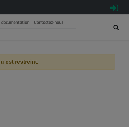
e documentation
Contactez-nous
رية الجزائرية الديمقراطية الشعبية
 الوطني الاقتصادي والاجتماعي والبيئي
 est restreint.