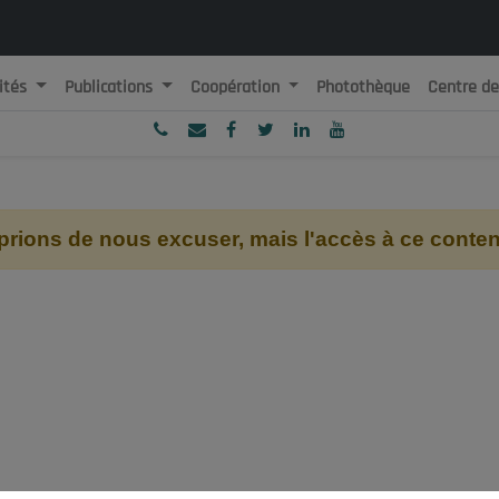
ités
Publications
Coopération
Photothèque
Centre d
ublique Algérienne Démocratique et Populaire
onseil National Economique, Social et Environnemental
ions de nous excuser, mais l'accès à ce contenu