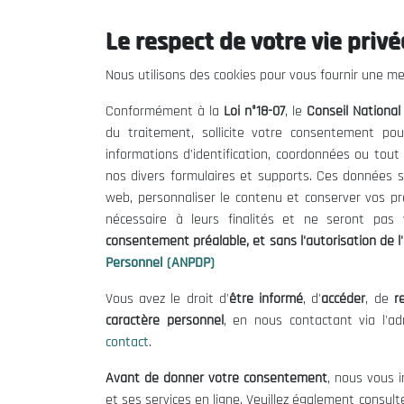
Le respect de votre vie privée
Le CNESE
Inform
Nous utilisons des cookies pour vous fournir une mei
A Propos
Appels d'of
Conformément à la
Loi n°18-07
, le
Conseil Nationa
Le président
Mentions L
du traitement, sollicite votre consentement pou
Organisation
Conditions 
informations d'identification, coordonnées ou tou
Publications
Politique 
nos divers formulaires et supports. Ces données s
Politique d
web, personnaliser le contenu et conserver vos p
nécessaire à leurs finalités et ne seront pa
consentement préalable, et sans l'autorisation de l'
Personnel (ANPDP)
Vous avez le droit d'
être informé
, d'
accéder
, de
re
caractère personnel
, en nous contactant via l'a
contact
.
©
Avant de donner votre consentement
, nous vous i
et ses services en ligne. Veuillez également consult