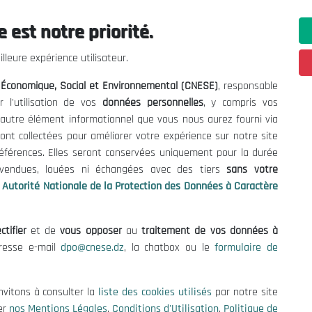
 est notre priorité.
ations utiles
Nous Contacter
lleure expérience utilisateur.
fres et Consultations
(+213) 021 98 01 00|01|0
l Économique, Social et Environnemental (CNESE)
, responsable
contact@cnese.dz
égales
r l'utilisation de vos
données personnelles
, y compris vos
Suggestions ou Initiatives ?
d'Utilisation
t autre élément informationnel que vous nous aurez fourni via
Newsletter
de Protection des Données
ont collectées pour améliorer votre expérience sur notre site
Inscrivez-vous, soyez le premier 
es Cookies
références. Elles seront conservées uniquement pour la durée
nos dernières nouvelles.
s vendues, louées ni échangées avec des tiers
sans votre
Autorité Nationale de la Protection des Données à Caractère
ctifier
et de
vous opposer
au
traitement de vos données à
Suivez-Nous!
dresse e-mail
dpo@cnese.dz
, la chatbox ou le
formulaire de
 2026 Conseil National Économique, Social et Environnemental (CNES
nvitons à consulter la
liste des cookies utilisés
par notre site
er
nos Mentions Légales
,
Conditions d'Utilisation
,
Politique de