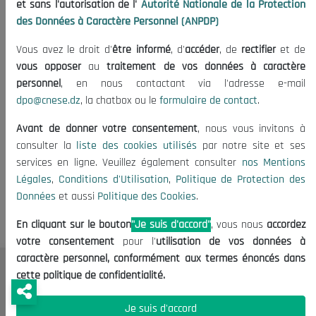
et sans l'autorisation de l'
Autorité Nationale de la Protection
des Données à Caractère Personnel (ANPDP)
Schéma National d’Aménagement du Territoire
26/01/2020
Vous avez le droit d'
être informé
, d'
accéder
, de
rectifier
et de
vous opposer
au
traitement de vos données à caractère
personnel
, en nous contactant via l'adresse e-mail
dpo@cnese.dz
, la chatbox ou le
formulaire de contact
.
Avant de donner votre consentement
, nous vous invitons à
consulter la
liste des cookies utilisés
par notre site et ses
services en ligne. Veuillez également consulter
nos Mentions
Tags:
Opportunités d investissement en Algerie
Légales
,
Conditions d'Utilisation
,
Politique de Protection des
Données
et aussi
Politique des Cookies
.
En cliquant sur le bouton
"Je suis d'accord"
, vous nous
accordez
votre consentement
pour l'
utilisation de vos données à
caractère personnel, conformément aux termes énoncés dans
cette politique de confidentialité.
Le CNESE
A Propos
Je suis d'accord