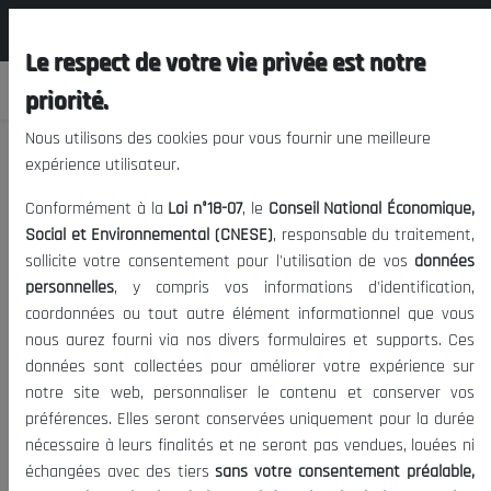
المجلس الوطني الاقتصادي الإجتماعي و
FR
البيئي
Le respect de votre vie privée est notre
priorité.
Nous utilisons des cookies pour vous fournir une meilleure
expérience utilisateur.
Schéma National d’Aménagement du
Conformément à la
Loi n°18-07
, le
Conseil National Économique,
Territoire
Social et Environnemental (CNESE)
, responsable du traitement,
sollicite votre consentement pour l'utilisation de vos
données
personnelles
, y compris vos informations d'identification,
26/01/2020
|
Date de publication:
Tags:
coordonnées ou tout autre élément informationnel que vous
1621
Opportunités d investissement en Algerie
|
Visites:
nous aurez fourni via nos divers formulaires et supports. Ces
données sont collectées pour améliorer votre expérience sur
notre site web, personnaliser le contenu et conserver vos
Schéma National d’Aménagement du Territoire
préférences. Elles seront conservées uniquement pour la durée
nécessaire à leurs finalités et ne seront pas vendues, louées ni
échangées avec des tiers
sans votre consentement préalable,