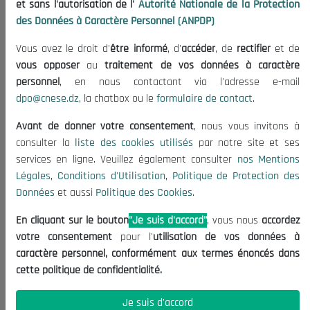
et sans l'autorisation de l'
Autorité Nationale de la Protection
Organisation
des Données à Caractère Personnel (ANPDP)
Publications
Vous avez le droit d'
être informé
, d'
accéder
, de
rectifier
et de
Informations utiles
vous opposer
au
traitement de vos données à caractère
Appels d'offres et Consultations
personnel
, en nous contactant via l'adresse e-mail
dpo@cnese.dz
, la chatbox ou le
formulaire de contact
.
Mentions Légales
Conditions d'Utilisation
Avant de donner votre consentement
, nous vous invitons à
Politique de Protection des Données
consulter la
liste des cookies utilisés
par notre site et ses
services en ligne. Veuillez également consulter
nos Mentions
Politique des Cookies
Légales
,
Conditions d'Utilisation
,
Politique de Protection des
Nous Contacter
Données
et aussi
Politique des Cookies
.
(+213) 021 98 01 00|01|02
En cliquant sur le bouton
"Je suis d'accord"
, vous nous
accordez
contact@cnese.dz
votre consentement
pour l'
utilisation de vos données à
Suggestions ou Initiatives ?
caractère personnel, conformément aux termes énoncés dans
Newsletter
cette politique de confidentialité.
Inscrivez-vous, soyez le premier à découvrir nos
dernières nouvelles.
Je suis d'accord