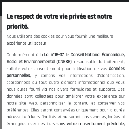
المجلس الوطني الاقتصادي الإجتماعي و
FR
البيئي
Le respect de votre vie privée est notre
priorité.
Nous utilisons des cookies pour vous fournir une meilleure
expérience utilisateur.
Nous vous prions de nous
Conformément à la
Loi n°18-07
, le
Conseil National Économique,
excuser, mais l'accès à ce
Social et Environnemental (CNESE)
, responsable du traitement,
sollicite votre consentement pour l'utilisation de vos
données
contenu est restreint.
personnelles
, y compris vos informations d'identification,
coordonnées ou tout autre élément informationnel que vous
nous aurez fourni via nos divers formulaires et supports. Ces
données sont collectées pour améliorer votre expérience sur
Le CNESE
notre site web, personnaliser le contenu et conserver vos
préférences. Elles seront conservées uniquement pour la durée
A Propos
nécessaire à leurs finalités et ne seront pas vendues, louées ni
Le président
échangées avec des tiers
sans votre consentement préalable,