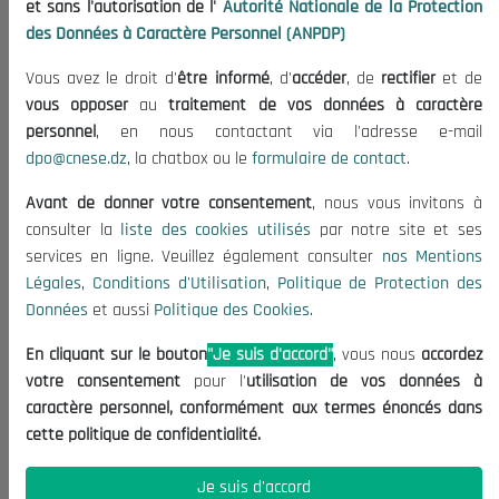
et sans l'autorisation de l'
Autorité Nationale de la Protection
Organisation
des Données à Caractère Personnel (ANPDP)
Publications
Vous avez le droit d'
être informé
, d'
accéder
, de
rectifier
et de
Informations utiles
vous opposer
au
traitement de vos données à caractère
Appels d'offres et Consultations
personnel
, en nous contactant via l'adresse e-mail
dpo@cnese.dz
, la chatbox ou le
formulaire de contact
.
Mentions Légales
Conditions d'Utilisation
Avant de donner votre consentement
, nous vous invitons à
Politique de Protection des Données
consulter la
liste des cookies utilisés
par notre site et ses
services en ligne. Veuillez également consulter
nos Mentions
Politique des Cookies
Légales
,
Conditions d'Utilisation
,
Politique de Protection des
Nous Contacter
Données
et aussi
Politique des Cookies
.
(+213) 021 98 01 00|01|02
En cliquant sur le bouton
"Je suis d'accord"
, vous nous
accordez
contact@cnese.dz
votre consentement
pour l'
utilisation de vos données à
Suggestions ou Initiatives ?
caractère personnel, conformément aux termes énoncés dans
Newsletter
cette politique de confidentialité.
Inscrivez-vous, soyez le premier à découvrir nos
dernières nouvelles.
Je suis d'accord