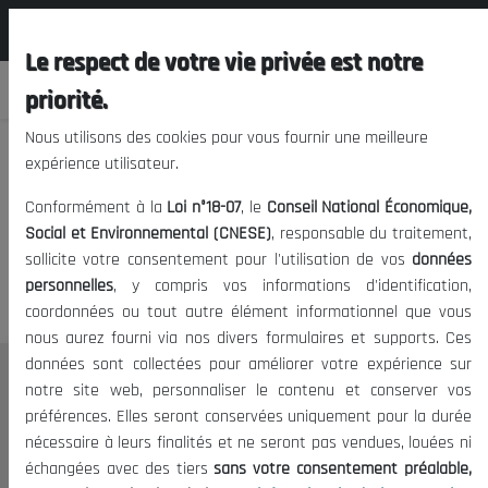
المجلس الوطني الاقتصادي الإجتماعي و
FR
البيئي
Le respect de votre vie privée est notre
priorité.
Nous utilisons des cookies pour vous fournir une meilleure
expérience utilisateur.
Nous vous prions de nous
Conformément à la
Loi n°18-07
, le
Conseil National Économique,
excuser, mais l'accès à ce
Social et Environnemental (CNESE)
, responsable du traitement,
sollicite votre consentement pour l'utilisation de vos
données
contenu est restreint.
personnelles
, y compris vos informations d'identification,
coordonnées ou tout autre élément informationnel que vous
nous aurez fourni via nos divers formulaires et supports. Ces
données sont collectées pour améliorer votre expérience sur
Le CNESE
notre site web, personnaliser le contenu et conserver vos
préférences. Elles seront conservées uniquement pour la durée
A Propos
nécessaire à leurs finalités et ne seront pas vendues, louées ni
Le président
échangées avec des tiers
sans votre consentement préalable,