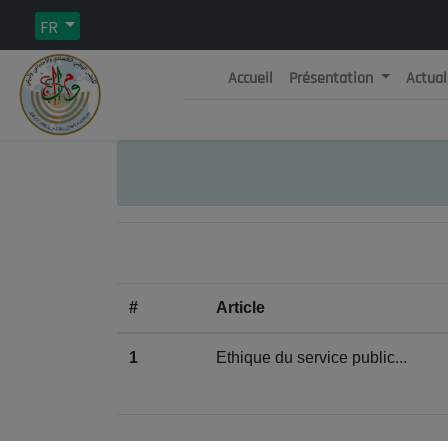
FR
Accueil
Présentation
Actual
Rép
C
#
Article
1
Ethique du service public...