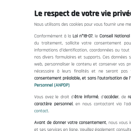
Le respect de votre vie privée
Le CNESE
Inform
Nous utilisons des cookies pour vous fournir une mei
A Propos
Appels d'of
Conformément à la
Loi n°18-07
, le
Conseil Nationa
Le président
Mentions L
du traitement, sollicite votre consentement pou
Organisation
Conditions 
informations d'identification, coordonnées ou tou
Publications
Politique 
nos divers formulaires et supports. Ces données s
Politique d
web, personnaliser le contenu et conserver vos p
nécessaire à leurs finalités et ne seront pa
consentement préalable, et sans l'autorisation de l'
Personnel (ANPDP)
Vous avez le droit d'
être informé
, d'
accéder
, de
re
caractère personnel
, en nous contactant via l'a
contact
.
©
Avant de donner votre consentement
, nous vous i
et ses services en ligne. Veuillez également consult