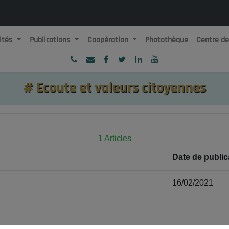
ités
Publications
Coopération
Photothèque
Centre d
ublique Algérienne Démocratique et Populaire
onseil National Economique, Social et Environnemental
#
Ecoute et valeurs citoyennes
1 Articles
Date de public
16/02/2021