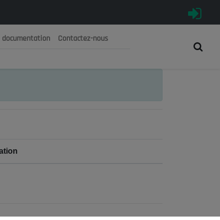
e documentation
Contactez-nous
رية الجزائرية الديمقراطية الشعبية
 الوطني الاقتصادي والاجتماعي والبيئي
ation