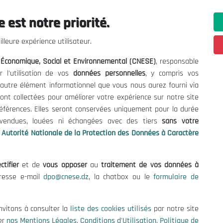
 est notre priorité.
ations utiles
Nous Contacter
lleure expérience utilisateur.
fres et Consultations
(+213) 021 98 01 00|01|0
l Économique, Social et Environnemental (CNESE)
, responsable
contact@cnese.dz
égales
r l'utilisation de vos
données personnelles
, y compris vos
Suggestions ou Initiatives ?
d'Utilisation
t autre élément informationnel que vous nous aurez fourni via
Newsletter
de Protection des Données
ont collectées pour améliorer votre expérience sur notre site
Inscrivez-vous, soyez le premier 
es Cookies
références. Elles seront conservées uniquement pour la durée
nos dernières nouvelles.
s vendues, louées ni échangées avec des tiers
sans votre
Autorité Nationale de la Protection des Données à Caractère
ctifier
et de
vous opposer
au
traitement de vos données à
Suivez-Nous!
dresse e-mail
dpo@cnese.dz
, la chatbox ou le
formulaire de
 2026 Conseil National Économique, Social et Environnemental (CNES
nvitons à consulter la
liste des cookies utilisés
par notre site
er
nos Mentions Légales
,
Conditions d'Utilisation
,
Politique de