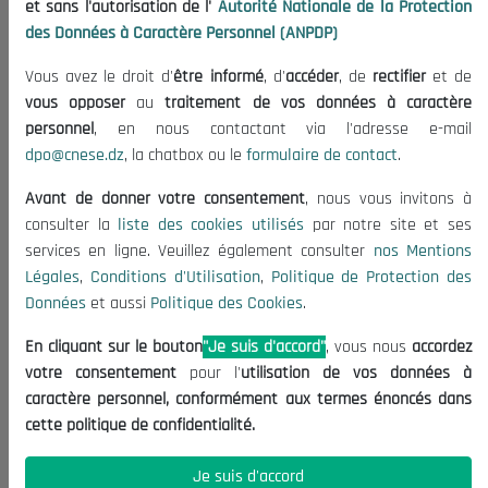
et sans l'autorisation de l'
Autorité Nationale de la Protection
des Données à Caractère Personnel (ANPDP)
Le CNESE
Vous avez le droit d'
être informé
, d'
accéder
, de
rectifier
et de
A Propos
vous opposer
au
traitement de vos données à caractère
Le président
personnel
, en nous contactant via l'adresse e-mail
Organisation
dpo@cnese.dz
, la chatbox ou le
formulaire de contact
.
Publications
Avant de donner votre consentement
, nous vous invitons à
Informations utiles
consulter la
liste des cookies utilisés
par notre site et ses
services en ligne. Veuillez également consulter
nos Mentions
Appels d'offres et Consultations
Légales
,
Conditions d'Utilisation
,
Politique de Protection des
Mentions Légales
Données
et aussi
Politique des Cookies
.
Conditions d'Utilisation
En cliquant sur le bouton
"Je suis d'accord"
, vous nous
accordez
Politique de Protection des Données
votre consentement
pour l'
utilisation de vos données à
Politique des Cookies
caractère personnel, conformément aux termes énoncés dans
cette politique de confidentialité.
Nous Contacter
Je suis d'accord
(+213) 021 98 01 00|01|02