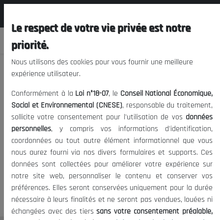
المجلس الوطني الاقتصادي الإجتماعي و
FR
البيئي
Le respect de votre vie privée est notre
priorité.
Nous utilisons des cookies pour vous fournir une meilleure
#
Etude du conseil
expérience utilisateur.
Conformément à la
Loi n°18-07
, le
Conseil National Économique,
Social et Environnemental (CNESE)
, responsable du traitement,
1 Articles
sollicite votre consentement pour l'utilisation de vos
données
personnelles
, y compris vos informations d'identification,
Date de
coordonnées ou tout autre élément informationnel que vous
#
Article
publication
nous aurez fourni via nos divers formulaires et supports. Ces
données sont collectées pour améliorer votre expérience sur
1
Étude sur l'économie de la culture
02/03/2021
notre site web, personnaliser le contenu et conserver vos
en Algérie : Réalité...
préférences. Elles seront conservées uniquement pour la durée
nécessaire à leurs finalités et ne seront pas vendues, louées ni
échangées avec des tiers
sans votre consentement préalable,