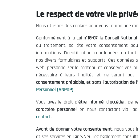
Le respect de votre vie privée
Le CNESE
Inform
Nous utilisons des cookies pour vous fournir une mei
A Propos
Appels d'of
Conformément à la
Loi n°18-07
, le
Conseil Nationa
Le président
Mentions L
du traitement, sollicite votre consentement pou
Organisation
Conditions 
informations d'identification, coordonnées ou tou
Publications
Politique 
nos divers formulaires et supports. Ces données s
Politique d
web, personnaliser le contenu et conserver vos p
nécessaire à leurs finalités et ne seront pa
consentement préalable, et sans l'autorisation de l'
Personnel (ANPDP)
Vous avez le droit d'
être informé
, d'
accéder
, de
re
caractère personnel
, en nous contactant via l'a
contact
.
©
Avant de donner votre consentement
, nous vous i
et ses services en ligne. Veuillez également consult