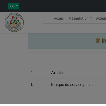
FR
Accueil
Présentation
Actual
Rép
C
#
In
#
Article
1
Ethique du service public...