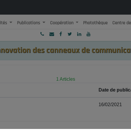
ités
Publications
Coopération
Photothèque
Centre d
ublique Algérienne Démocratique et Populaire
onseil National Economique, Social et Environnemental
novation des canneaux de communica
1 Articles
Date de public
16/02/2021