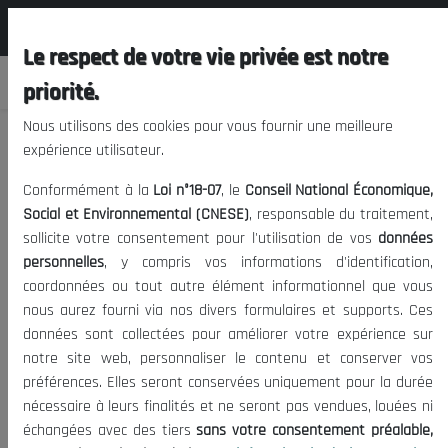
المجلس الوطني الاقتصادي الإجتماعي و
FR
البيئي
Le respect de votre vie privée est notre
priorité.
Nous utilisons des cookies pour vous fournir une meilleure
#
Social
expérience utilisateur.
Conformément à la
Loi n°18-07
, le
Conseil National Économique,
Social et Environnemental (CNESE)
, responsable du traitement,
69 Articles
sollicite votre consentement pour l'utilisation de vos
données
personnelles
, y compris vos informations d'identification,
Date de
coordonnées ou tout autre élément informationnel que vous
#
Article
publication
nous aurez fourni via nos divers formulaires et supports. Ces
données sont collectées pour améliorer votre expérience sur
1
12 ème Session Plénière ....
01/11/1998
notre site web, personnaliser le contenu et conserver vos
préférences. Elles seront conservées uniquement pour la durée
2
VISION DU CONSEIL...
10/03/2022
nécessaire à leurs finalités et ne seront pas vendues, louées ni
échangées avec des tiers
sans votre consentement préalable,
3
Administrations et institutions de
10/03/2022