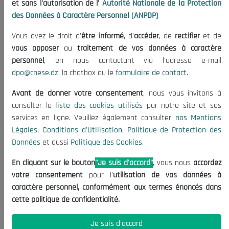
et sans l'autorisation de l'
Autorité Nationale de la Protection
l'État...
des Données à Caractère Personnel (ANPDP)
4
Dégradation urbaine: Analyse des
26/02/2024
Vous avez le droit d'
être informé
, d'
accéder
, de
rectifier
et de
lacunes dans la planif...
vous opposer
au
traitement de vos données à caractère
personnel
, en nous contactant via l'adresse e-mail
5
La diaspora algérienne, enjeux et
27/02/2024
dpo@cnese.dz
, la chatbox ou le
formulaire de contact
.
richesse stratégique ...
Avant de donner votre consentement
, nous vous invitons à
consulter la
liste des cookies utilisés
par notre site et ses
6
Gaspillage alimentaire: Une
04/03/2024
services en ligne. Veuillez également consulter
nos Mentions
«plaie» profonde...
Légales
,
Conditions d'Utilisation
,
Politique de Protection des
Données
et aussi
Politique des Cookies
.
7
Plus de 8000 opérateurs
10/03/2024
économiques engagés pour un
En cliquant sur le bouton
"Je suis d'accord"
, vous nous
accordez
Ram...
votre consentement
pour l'
utilisation de vos données à
caractère personnel, conformément aux termes énoncés dans
8
La première semaine du
18/03/2024
cette politique de confidentialité.
Ramadhan n’a pas connu de
phénom...
Je suis d'accord