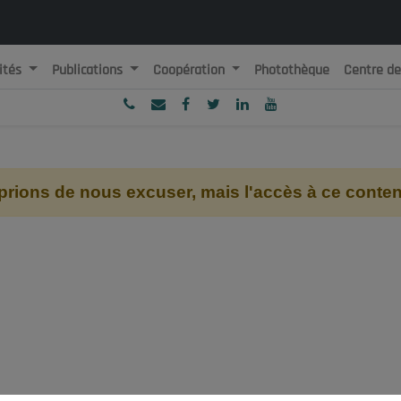
ités
Publications
Coopération
Photothèque
Centre d
ublique Algérienne Démocratique et Populaire
onseil National Economique, Social et Environnemental
ions de nous excuser, mais l'accès à ce contenu