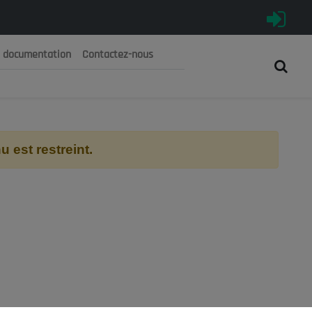
e documentation
Contactez-nous
رية الجزائرية الديمقراطية الشعبية
 الوطني الاقتصادي والاجتماعي والبيئي
 est restreint.