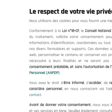
Le respect de votre vie privée
Le CNESE
Inform
Nous utilisons des cookies pour vous fournir une mei
A Propos
Appels d'of
Conformément à la
Loi n°18-07
, le
Conseil Nationa
Le président
Mentions L
du traitement, sollicite votre consentement pou
Organisation
Conditions 
informations d'identification, coordonnées ou tou
Publications
Politique 
nos divers formulaires et supports. Ces données s
Politique d
web, personnaliser le contenu et conserver vos p
nécessaire à leurs finalités et ne seront pa
consentement préalable, et sans l'autorisation de l'
Personnel (ANPDP)
Vous avez le droit d'
être informé
, d'
accéder
, de
re
caractère personnel
, en nous contactant via l'a
contact
.
©
Avant de donner votre consentement
, nous vous i
et ses services en ligne. Veuillez également consult