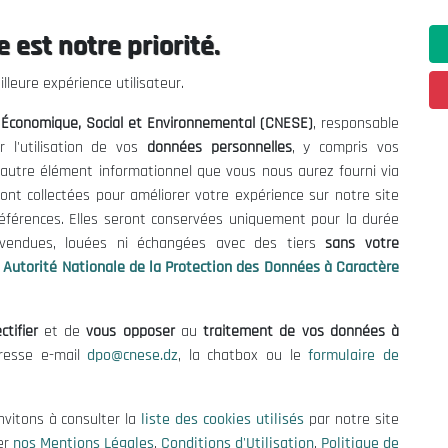
 est notre priorité.
ations utiles
Nous Contacter
lleure expérience utilisateur.
fres et Consultations
(+213) 021 98 01 00|01|0
l Économique, Social et Environnemental (CNESE)
, responsable
contact@cnese.dz
égales
r l'utilisation de vos
données personnelles
, y compris vos
Suggestions ou Initiatives ?
d'Utilisation
t autre élément informationnel que vous nous aurez fourni via
Newsletter
de Protection des Données
ont collectées pour améliorer votre expérience sur notre site
Inscrivez-vous, soyez le premier 
es Cookies
références. Elles seront conservées uniquement pour la durée
nos dernières nouvelles.
s vendues, louées ni échangées avec des tiers
sans votre
Autorité Nationale de la Protection des Données à Caractère
ctifier
et de
vous opposer
au
traitement de vos données à
Suivez-Nous!
dresse e-mail
dpo@cnese.dz
, la chatbox ou le
formulaire de
 2026 Conseil National Économique, Social et Environnemental (CNES
nvitons à consulter la
liste des cookies utilisés
par notre site
er
nos Mentions Légales
,
Conditions d'Utilisation
,
Politique de