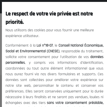
المجلس الوطني الاقتصادي الإجتماعي و
FR
البيئي
Le respect de votre vie privée est notre
priorité.
Nous utilisons des cookies pour vous fournir une meilleure
expérience utilisateur.
Nous vous prions de nous
Conformément à la
Loi n°18-07
, le
Conseil National Économique,
excuser, mais l'accès à ce
Social et Environnemental (CNESE)
, responsable du traitement,
sollicite votre consentement pour l'utilisation de vos
données
contenu est restreint.
personnelles
, y compris vos informations d'identification,
coordonnées ou tout autre élément informationnel que vous
nous aurez fourni via nos divers formulaires et supports. Ces
données sont collectées pour améliorer votre expérience sur
Le CNESE
notre site web, personnaliser le contenu et conserver vos
préférences. Elles seront conservées uniquement pour la durée
A Propos
nécessaire à leurs finalités et ne seront pas vendues, louées ni
Le président
échangées avec des tiers
sans votre consentement préalable,