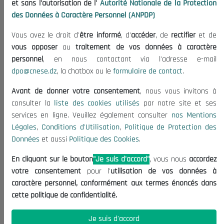
et sans l'autorisation de l'
Autorité Nationale de la Protection
Organisation
des Données à Caractère Personnel (ANPDP)
Publications
Vous avez le droit d'
être informé
, d'
accéder
, de
rectifier
et de
Informations utiles
vous opposer
au
traitement de vos données à caractère
Appels d'offres et Consultations
personnel
, en nous contactant via l'adresse e-mail
dpo@cnese.dz
, la chatbox ou le
formulaire de contact
.
Mentions Légales
Conditions d'Utilisation
Avant de donner votre consentement
, nous vous invitons à
Politique de Protection des Données
consulter la
liste des cookies utilisés
par notre site et ses
services en ligne. Veuillez également consulter
nos Mentions
Politique des Cookies
Légales
,
Conditions d'Utilisation
,
Politique de Protection des
Nous Contacter
Données
et aussi
Politique des Cookies
.
(+213) 021 98 01 00|01|02
En cliquant sur le bouton
"Je suis d'accord"
, vous nous
accordez
contact@cnese.dz
votre consentement
pour l'
utilisation de vos données à
Suggestions ou Initiatives ?
caractère personnel, conformément aux termes énoncés dans
Newsletter
cette politique de confidentialité.
Inscrivez-vous, soyez le premier à découvrir nos
dernières nouvelles.
Je suis d'accord