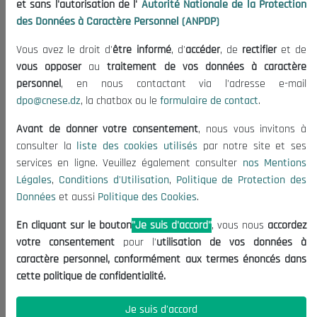
et sans l'autorisation de l'
Autorité Nationale de la Protection
Organisation
des Données à Caractère Personnel (ANPDP)
Publications
Vous avez le droit d'
être informé
, d'
accéder
, de
rectifier
et de
Informations utiles
vous opposer
au
traitement de vos données à caractère
Appels d'offres et Consultations
personnel
, en nous contactant via l'adresse e-mail
dpo@cnese.dz
, la chatbox ou le
formulaire de contact
.
Mentions Légales
Conditions d'Utilisation
Avant de donner votre consentement
, nous vous invitons à
Politique de Protection des Données
consulter la
liste des cookies utilisés
par notre site et ses
services en ligne. Veuillez également consulter
nos Mentions
Politique des Cookies
Légales
,
Conditions d'Utilisation
,
Politique de Protection des
Nous Contacter
Données
et aussi
Politique des Cookies
.
(+213) 021 98 01 00|01|02
En cliquant sur le bouton
"Je suis d'accord"
, vous nous
accordez
contact@cnese.dz
votre consentement
pour l'
utilisation de vos données à
Suggestions ou Initiatives ?
caractère personnel, conformément aux termes énoncés dans
Newsletter
cette politique de confidentialité.
Inscrivez-vous, soyez le premier à découvrir nos
dernières nouvelles.
Je suis d'accord