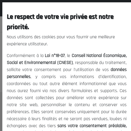
المجلس الوطني الاقتصادي الإجتماعي و
FR
البيئي
Le respect de votre vie privée est notre
priorité.
Nous utilisons des cookies pour vous fournir une meilleure
expérience utilisateur.
Nous vous prions de nous
Conformément à la
Loi n°18-07
, le
Conseil National Économique,
excuser, mais l'accès à ce
Social et Environnemental (CNESE)
, responsable du traitement,
sollicite votre consentement pour l'utilisation de vos
données
contenu est restreint.
personnelles
, y compris vos informations d'identification,
coordonnées ou tout autre élément informationnel que vous
nous aurez fourni via nos divers formulaires et supports. Ces
données sont collectées pour améliorer votre expérience sur
Le CNESE
notre site web, personnaliser le contenu et conserver vos
préférences. Elles seront conservées uniquement pour la durée
A Propos
nécessaire à leurs finalités et ne seront pas vendues, louées ni
Le président
échangées avec des tiers
sans votre consentement préalable,