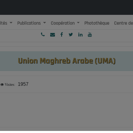
ités
Publications
Coopération
Photothèque
Centre d
ublique Algérienne Démocratique et Populaire
onseil National Economique, Social et Environnemental
Union Maghreb Arabe (UMA)
1957
Visites: