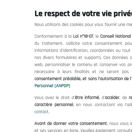
Le respect de votre vie privée
Le CNESE
Inform
Nous utilisons des cookies pour vous fournir une mei
A Propos
Appels d'of
Conformément à la
Loi n°18-07
, le
Conseil Nationa
Le président
Mentions L
du traitement, sollicite votre consentement pou
Organisation
Conditions 
informations d'identification, coordonnées ou tou
Publications
Politique 
nos divers formulaires et supports. Ces données s
Politique d
web, personnaliser le contenu et conserver vos p
nécessaire à leurs finalités et ne seront pa
consentement préalable, et sans l'autorisation de l'
Personnel (ANPDP)
Vous avez le droit d'
être informé
, d'
accéder
, de
re
caractère personnel
, en nous contactant via l'a
contact
.
©
Avant de donner votre consentement
, nous vous i
et ses services en ligne. Veuillez également consult