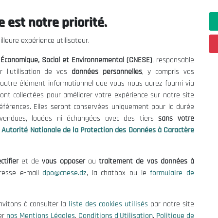
 est notre priorité.
ations utiles
Nous Contacter
lleure expérience utilisateur.
fres et Consultations
(+213) 021 98 01 00|01|0
l Économique, Social et Environnemental (CNESE)
, responsable
contact@cnese.dz
égales
r l'utilisation de vos
données personnelles
, y compris vos
Suggestions ou Initiatives ?
d'Utilisation
t autre élément informationnel que vous nous aurez fourni via
Newsletter
de Protection des Données
ont collectées pour améliorer votre expérience sur notre site
Inscrivez-vous, soyez le premier 
es Cookies
références. Elles seront conservées uniquement pour la durée
nos dernières nouvelles.
s vendues, louées ni échangées avec des tiers
sans votre
Autorité Nationale de la Protection des Données à Caractère
ctifier
et de
vous opposer
au
traitement de vos données à
Suivez-Nous!
dresse e-mail
dpo@cnese.dz
, la chatbox ou le
formulaire de
 2026 Conseil National Économique, Social et Environnemental (CNES
nvitons à consulter la
liste des cookies utilisés
par notre site
er
nos Mentions Légales
,
Conditions d'Utilisation
,
Politique de