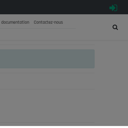
e documentation
Contactez-nous
رية الجزائرية الديمقراطية الشعبية
 الوطني الاقتصادي والاجتماعي والبيئي