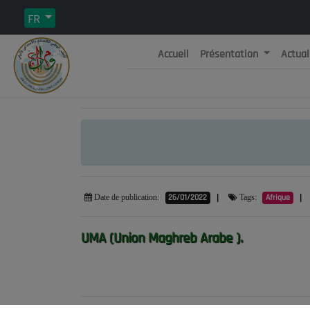
FR
Accueil
Présentation
Actual
Rép
C
26/01/2022
|
Afrique
|
Date de publication:
Tags:
UMA (Union Maghreb Arabe ).