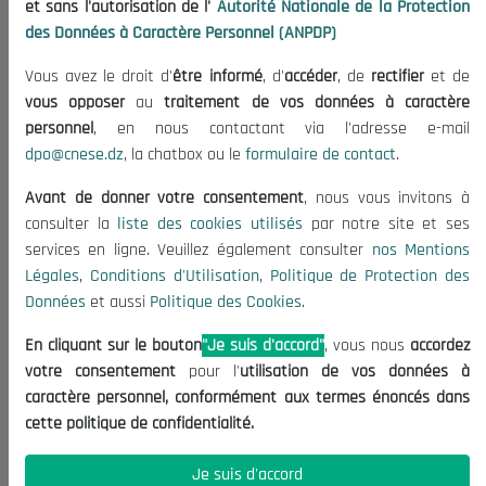
et sans l'autorisation de l'
Autorité Nationale de la Protection
Organisation
des Données à Caractère Personnel (ANPDP)
Publications
Vous avez le droit d'
être informé
, d'
accéder
, de
rectifier
et de
Informations utiles
vous opposer
au
traitement de vos données à caractère
Appels d'offres et Consultations
personnel
, en nous contactant via l'adresse e-mail
dpo@cnese.dz
, la chatbox ou le
formulaire de contact
.
Mentions Légales
Conditions d'Utilisation
Avant de donner votre consentement
, nous vous invitons à
Politique de Protection des Données
consulter la
liste des cookies utilisés
par notre site et ses
services en ligne. Veuillez également consulter
nos Mentions
Politique des Cookies
Légales
,
Conditions d'Utilisation
,
Politique de Protection des
Nous Contacter
Données
et aussi
Politique des Cookies
.
(+213) 021 98 01 00|01|02
En cliquant sur le bouton
"Je suis d'accord"
, vous nous
accordez
contact@cnese.dz
votre consentement
pour l'
utilisation de vos données à
Suggestions ou Initiatives ?
caractère personnel, conformément aux termes énoncés dans
Newsletter
cette politique de confidentialité.
Inscrivez-vous, soyez le premier à découvrir nos
dernières nouvelles.
Je suis d'accord