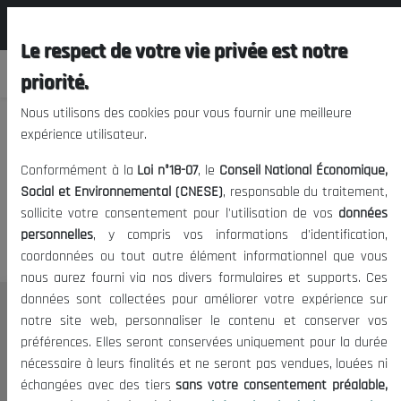
المجلس الوطني الاقتصادي الإجتماعي و
FR
البيئي
Le respect de votre vie privée est notre
priorité.
Nous utilisons des cookies pour vous fournir une meilleure
expérience utilisateur.
Nous vous prions de nous
Conformément à la
Loi n°18-07
, le
Conseil National Économique,
excuser, mais l'accès à ce
Social et Environnemental (CNESE)
, responsable du traitement,
sollicite votre consentement pour l'utilisation de vos
données
contenu est restreint.
personnelles
, y compris vos informations d'identification,
coordonnées ou tout autre élément informationnel que vous
nous aurez fourni via nos divers formulaires et supports. Ces
données sont collectées pour améliorer votre expérience sur
Le CNESE
notre site web, personnaliser le contenu et conserver vos
préférences. Elles seront conservées uniquement pour la durée
A Propos
nécessaire à leurs finalités et ne seront pas vendues, louées ni
Le président
échangées avec des tiers
sans votre consentement préalable,