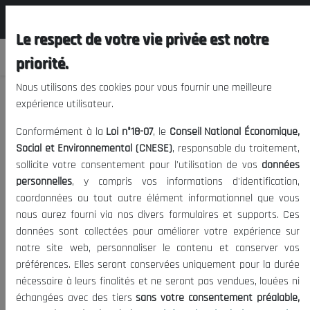
المجلس الوطني الاقتصادي الإجتماعي و
FR
البيئي
Le respect de votre vie privée est notre
priorité.
Nous utilisons des cookies pour vous fournir une meilleure
expérience utilisateur.
Viabilité des start-up de technologie
Conformément à la
Loi n°18-07
, le
Conseil National Économique,
avancée (STA)
Social et Environnemental (CNESE)
, responsable du traitement,
sollicite votre consentement pour l'utilisation de vos
données
personnelles
, y compris vos informations d'identification,
06/10/2021
|
STA
Start-up
|
Date de publication:
Tags:
coordonnées ou tout autre élément informationnel que vous
2842
Visites:
nous aurez fourni via nos divers formulaires et supports. Ces
données sont collectées pour améliorer votre expérience sur
notre site web, personnaliser le contenu et conserver vos
Les pouvoirs publics algériens, au plus haut niveau, ont fait du
préférences. Elles seront conservées uniquement pour la durée
développement des startups une priorité nationale, comme en
nécessaire à leurs finalités et ne seront pas vendues, louées ni
témoigne la création, fin 2019, du Ministère délégué de la Micro-
échangées avec des tiers
sans votre consentement préalable,
entreprise et du Ministère délégué de l’Economie de la Connaissance