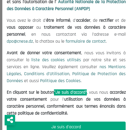
et sans l'autorisation de l'
Autorité Nationale de la Protection
et des Startups. Ces ministères délégués, et notamment lequel
des Données à Caractère Personnel (ANPDP)
chargé des Startups, a coordonné la mise en place d’un certain
nombre de mesures spécifiquement destinées à faciliter la création
Vous avez le droit d'
être informé
, d'
accéder
, de
rectifier
et de
des startups. Au cours des années à venir, un fort développement de
vous opposer
au
traitement de vos données à caractère
ce type d’entreprise (startups), notamment spécialisé dans les
personnel
, en nous contactant via l'adresse e-mail
technologies avancées devrait en résulter en Algérie. Il est envisagé
dpo@cnese.dz
, la chatbox ou le
formulaire de contact
.
d’accompagner et d’encourager la création des startups en
Avant de donner votre consentement
, nous vous invitons à
technologie avancée qui prouvent leur compétitivité sur le marché
consulter la
liste des cookies utilisés
par notre site et ses
national, et dans la suite, sur le marché international. Une
services en ligne. Veuillez également consulter
nos Mentions
compétitivité réussite nécessite une viabilité de ce type d’entreprises
Légales
,
Conditions d'Utilisation
,
Politique de Protection des
en particulier dans leurs premières années afin de faire face à la
Données
et aussi
Politique des Cookies
.
concurrence, et se transformer en leaders de cette industrie.
En cliquant sur le bouton
"Je suis d'accord"
, vous nous
accordez
Discours du Président
votre consentement
pour l'
utilisation de vos données à
Le programme
caractère personnel, conformément aux termes énoncés dans
Note conceptuelle
cette politique de confidentialité.
Fiches techniques Ateliers
La revue de presse
Je suis d'accord