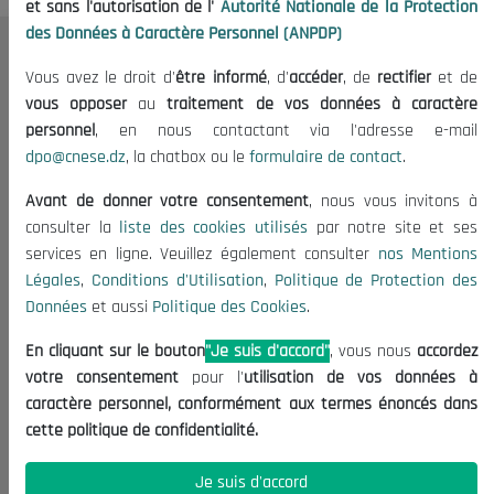
et sans l'autorisation de l'
Autorité Nationale de la Protection
des Données à Caractère Personnel (ANPDP)
Le CNESE
Vous avez le droit d'
être informé
, d'
accéder
, de
rectifier
et de
vous opposer
au
traitement de vos données à caractère
A Propos
personnel
, en nous contactant via l'adresse e-mail
Le président
dpo@cnese.dz
, la chatbox ou le
formulaire de contact
.
Organisation
Avant de donner votre consentement
, nous vous invitons à
Publications
consulter la
liste des cookies utilisés
par notre site et ses
Informations utiles
services en ligne. Veuillez également consulter
nos Mentions
Légales
,
Conditions d'Utilisation
,
Politique de Protection des
Appels d'offres et Consultations
Données
et aussi
Politique des Cookies
.
Mentions Légales
En cliquant sur le bouton
"Je suis d'accord"
, vous nous
accordez
Conditions d'Utilisation
votre consentement
pour l'
utilisation de vos données à
Politique de Protection des Données
caractère personnel, conformément aux termes énoncés dans
Politique des Cookies
cette politique de confidentialité.
Nous Contacter
Je suis d'accord