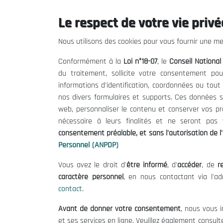
Le respect de votre vie privée
Nous utilisons des cookies pour vous fournir une mei
Rapports de la troisième
Conformément à la
Loi n°18-07
, le
Conseil Nationa
assemblée générale 2022
du traitement, sollicite votre consentement pou
informations d'identification, coordonnées ou tou
Rappors
nos divers formulaires et supports. Ces données s
web, personnaliser le contenu et conserver vos p
3 jours 8 heures 45 minutes
35
étapes
nécessaire à leurs finalités et ne seront pa
consentement préalable, et sans l'autorisation de l'
Personnel (ANPDP)
Vous avez le droit d'
être informé
, d'
accéder
, de
re
caractère personnel
, en nous contactant via l'a
Le CNESE
Inform
contact
.
A Propos
Appels d'of
Avant de donner votre consentement
, nous vous i
et ses services en ligne. Veuillez également consult
Le président
Mentions L