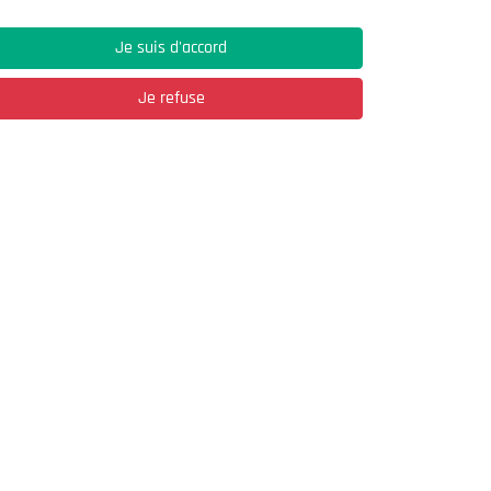
Je suis d'accord
Je refuse
Adresse
03, Rue Hassane Ibn Naamane Les Vergers
2
Bir Mourad Rais