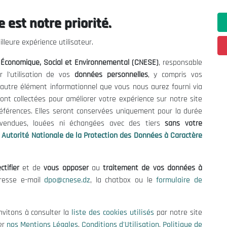
 est notre priorité.
lleure expérience utilisateur.
l Économique, Social et Environnemental (CNESE)
, responsable
r l'utilisation de vos
données personnelles
, y compris vos
t autre élément informationnel que vous nous aurez fourni via
ont collectées pour améliorer votre expérience sur notre site
références. Elles seront conservées uniquement pour la durée
s vendues, louées ni échangées avec des tiers
sans votre
Autorité Nationale de la Protection des Données à Caractère
ctifier
et de
vous opposer
au
traitement de vos données à
dresse e-mail
dpo@cnese.dz
, la chatbox ou le
formulaire de
ations utiles
Nous Contacter
fres et Consultations
(+213) 021 98 01 00|01|0
nvitons à consulter la
liste des cookies utilisés
par notre site
contact@cnese.dz
er
nos Mentions Légales
,
Conditions d'Utilisation
,
Politique de
égales