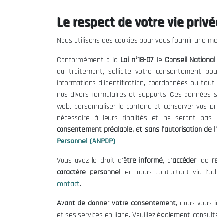
Le respect de votre vie privée
Précédent
Nous utilisons des cookies pour vous fournir une mei
Conformément à la
Loi n°18-07
, le
Conseil Nationa
du traitement, sollicite votre consentement pou
informations d'identification, coordonnées ou tou
nos divers formulaires et supports. Ces données s
web, personnaliser le contenu et conserver vos p
nécessaire à leurs finalités et ne seront pa
consentement préalable, et sans l'autorisation de l'
Personnel (ANPDP)
Vous avez le droit d'
être informé
, d'
accéder
, de
re
caractère personnel
, en nous contactant via l'a
contact
.
Avant de donner votre consentement
, nous vous i
et ses services en ligne. Veuillez également consult