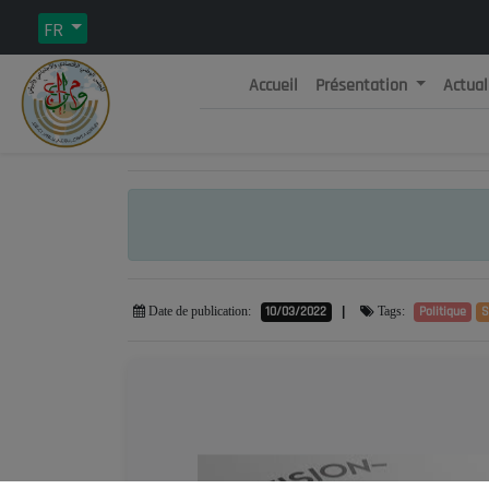
FR
Accueil
Présentation
Actual
Rép
C
10/03/2022
|
Politique
S
Date de publication:
Tags: