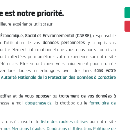
Contribuer à la promotion d'une
 est notre priorité.
capable de créer des emplois 
Suivant
inclusive.
lleure expérience utilisateur.
Favoriser le développement d'u
l Économique, Social et Environnemental (CNESE)
, responsable
capable de défendre les intérêts 
r l'utilisation de vos
données personnelles
, y compris vos
vie publique.
t autre élément informationnel que vous nous aurez fourni via
Promouvoir le développement dura
ont collectées pour améliorer votre expérience sur notre site
en veillant à ce que le développe
références. Elles seront conservées uniquement pour la durée
s vendues, louées ni échangées avec des tiers
sans votre
la nature et de l'écosystème.
Autorité Nationale de la Protection des Données à Caractère
Encourager l'innovation, la reche
la formation des ressources humai
favoriser l'émergence d'une écono
ctifier
et de
vous opposer
au
traitement de vos données à
Favoriser la coopération et la sol
dresse e-mail
dpo@cnese.dz
, la chatbox ou le
formulaire de
en veillant à ce que le développ
population.
nvitons à consulter la
liste des cookies utilisés
par notre site
er
nos Mentions Légales
,
Conditions d'Utilisation
,
Politique de
En résumé, les visions du CNESE visent à 