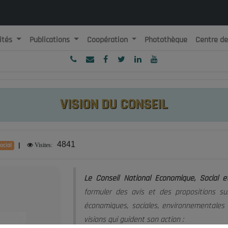
ités
Publications
Coopération
Photothèque
Centre d
ublique Algérienne Démocratique et Populaire
onseil National Economique, Social et Environnemental
VISION DU CONSEIL
4841
ocial
|
Visites:
Le Conseil National Economique, Social 
formuler des avis et des propositions sur
économiques, sociales, environnementales e
visions qui guident son action :