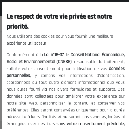
المجلس الوطني الاقتصادي الإجتماعي و
FR
البيئي
Le respect de votre vie privée est notre
priorité.
Nous utilisons des cookies pour vous fournir une meilleure
expérience utilisateur.
Maitrises
Conformément à la
Loi n°18-07
, le
Conseil National Économique,
Social et Environnemental (CNESE)
, responsable du traitement,
sollicite votre consentement pour l'utilisation de vos
données
10/03/2022
|
Afrique
CNESE
Politique
Date de publication:
Tags:
personnelles
, y compris vos informations d'identification,
701
|
Visites:
coordonnées ou tout autre élément informationnel que vous
nous aurez fourni via nos divers formulaires et supports. Ces
30
données sont collectées pour améliorer votre expérience sur
notre site web, personnaliser le contenu et conserver vos
préférences. Elles seront conservées uniquement pour la durée
nécessaire à leurs finalités et ne seront pas vendues, louées ni
échangées avec des tiers
sans votre consentement préalable,