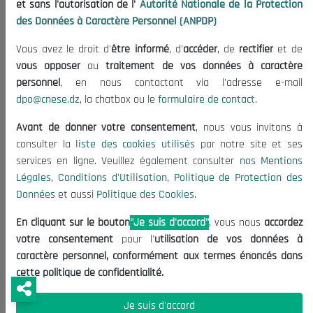
et sans l'autorisation de l'
Autorité Nationale de la Protection
Le CNESE
des Données à Caractère Personnel (ANPDP)
A Propos
Vous avez le droit d'
être informé
, d'
accéder
, de
rectifier
et de
Le président
vous opposer
au
traitement de vos données à caractère
Organisation
personnel
, en nous contactant via l'adresse e-mail
Publications
dpo@cnese.dz
, la chatbox ou le
formulaire de contact
.
Avant de donner votre consentement
, nous vous invitons à
Informations utiles
consulter la
liste des cookies utilisés
par notre site et ses
Appels d'offres et Consultations
services en ligne. Veuillez également consulter
nos Mentions
Mentions Légales
Légales
,
Conditions d'Utilisation
,
Politique de Protection des
Données
et aussi
Politique des Cookies
.
Conditions d'Utilisation
Politique de Protection des Données
En cliquant sur le bouton
"Je suis d'accord"
, vous nous
accordez
Politique des Cookies
votre consentement
pour l'
utilisation de vos données à
caractère personnel, conformément aux termes énoncés dans
Nous Contacter
cette politique de confidentialité.
(+213) 021 98 01 00|01|02
Je suis d'accord
contact@cnese.dz