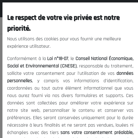
المجلس الوطني الاقتصادي الإجتماعي و
FR
البيئي
Le respect de votre vie privée est notre
priorité.
Nous utilisons des cookies pour vous fournir une meilleure
expérience utilisateur.
Services Administratifs et Techniques
Conformément à la
Loi n°18-07
, le
Conseil National Économique,
Social et Environnemental (CNESE)
, responsable du traitement,
sollicite votre consentement pour l'utilisation de vos
données
10/03/2022
|
CNESE
Divisions
Date de publication:
Tags:
personnelles
, y compris vos informations d'identification,
2527
Services Administratifs et Techniques
|
Visites:
coordonnées ou tout autre élément informationnel que vous
nous aurez fourni via nos divers formulaires et supports. Ces
Les services administratifs et techniques du Conseil comprennent :
données sont collectées pour améliorer votre expérience sur
notre site web, personnaliser le contenu et conserver vos
le secrétaire général.
préférences. Elles seront conservées uniquement pour la durée
le chef de cabinet .
nécessaire à leurs finalités et ne seront pas vendues, louées ni
le directeur d’études, chargé des relations institutionnelles
échangées avec des tiers
sans votre consentement préalable,
et des médias.