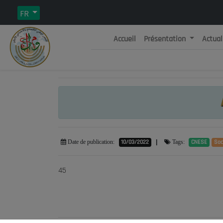
FR
Accueil
Présentation
Actual
Rép
C
10/03/2022
|
CNESE
Soc
Date de publication:
Tags:
45