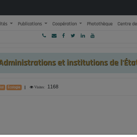
ités
Publications
Coopération
Photothèque
Centre d
ublique Algérienne Démocratique et Populaire
onseil National Economique, Social et Environnemental
Administrations et institutions de l'Éta
1168
ial
Écologie
|
Visites: