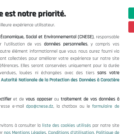
 est notre priorité.
ations utiles
Nous Contacter
lleure expérience utilisateur.
fres et Consultations
(+213) 021 98 01 00|01|0
l Économique, Social et Environnemental (CNESE)
, responsable
contact@cnese.dz
égales
r l'utilisation de vos
données personnelles
, y compris vos
Suggestions ou Initiatives ?
d'Utilisation
t autre élément informationnel que vous nous aurez fourni via
Newsletter
de Protection des Données
ont collectées pour améliorer votre expérience sur notre site
Inscrivez-vous, soyez le premier 
es Cookies
références. Elles seront conservées uniquement pour la durée
nos dernières nouvelles.
s vendues, louées ni échangées avec des tiers
sans votre
Autorité Nationale de la Protection des Données à Caractère
ctifier
et de
vous opposer
au
traitement de vos données à
Suivez-Nous!
dresse e-mail
dpo@cnese.dz
, la chatbox ou le
formulaire de
 2026 Conseil National Économique, Social et Environnemental (CNES
nvitons à consulter la
liste des cookies utilisés
par notre site
er
nos Mentions Légales
,
Conditions d'Utilisation
,
Politique de