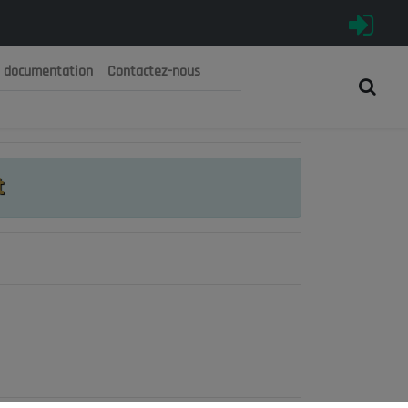
e documentation
Contactez-nous
رية الجزائرية الديمقراطية الشعبية
 الوطني الاقتصادي والاجتماعي والبيئي
t