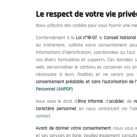
Le respect de votre vie privée
Le CNESE
Inform
Nous utilisons des cookies pour vous fournir une mei
A Propos
Appels d'of
Conformément à la
Loi n°18-07
, le
Conseil Nationa
Le président
Mentions L
du traitement, sollicite votre consentement pou
Organisation
Conditions 
informations d'identification, coordonnées ou tou
Publications
Politique 
nos divers formulaires et supports. Ces données s
Politique d
web, personnaliser le contenu et conserver vos p
nécessaire à leurs finalités et ne seront pa
consentement préalable, et sans l'autorisation de l'
Personnel (ANPDP)
Vous avez le droit d'
être informé
, d'
accéder
, de
re
caractère personnel
, en nous contactant via l'a
contact
.
©
Avant de donner votre consentement
, nous vous i
et ses services en ligne. Veuillez également consult